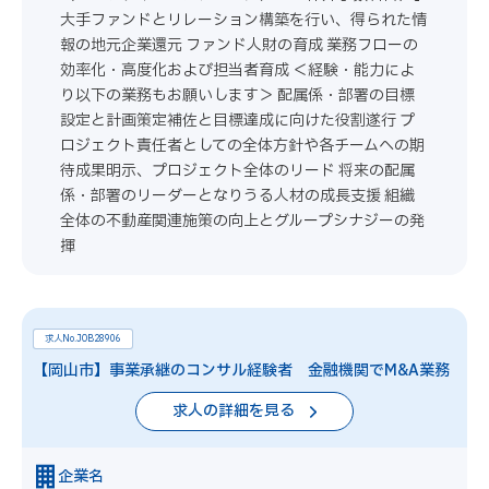
大手ファンドとリレーション構築を行い、得られた情
報の地元企業還元 ファンド人財の育成 業務フローの
効率化・高度化および担当者育成 ＜経験・能力によ
り以下の業務もお願いします＞ 配属係・部署の目標
設定と計画策定補佐と目標達成に向けた役割遂行 プ
ロジェクト責任者としての全体方針や各チームへの期
待成果明示、プロジェクト全体のリード 将来の配属
係・部署のリーダーとなりうる人材の成長支援 組織
全体の不動産関連施策の向上とグループシナジーの発
揮
求人No.JOB28906
【岡山市】事業承継のコンサル経験者 金融機関でM&A業務
求人の詳細を見る
企業名