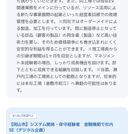
も携わっていただきます。 また、同工場では現在EV
関連業務をメインに行っているが、リソース活用によ
る新たな事業展開の起案といった経営者目線での現場
管理を必要とします。 ※同社ではオーダーメイドによ
る製造、加工を行っています。 既に製造停止となって
いる部品（顧客の製品）の再生産（製造）など高い技
術力を要し、そのため価格競争にも巻き込まれにくく
安定的な利益を得ることができます。 ※現工場長から
の引継ぎ期間は1ヶ月を目安としますが、マネジメン
ト未経験者の場合、しっかり成長機会を設けます。部
下とともに成長できる組織を目指します。 ※当面、瀬
戸内工場の工場長としての勤務となりますが、将来的
には本社工場（倉敷市粒江）へ異動の可能性はありま
す。
求人No.JOB28912
【岡山市】システム開発・保守経験者 金融機関で社内
SE（デジタル企画）