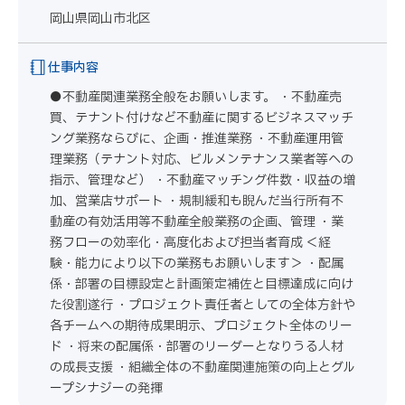
岡山県岡山市北区
仕事内容
●不動産関連業務全般をお願いします。 ・不動産売
買、テナント付けなど不動産に関するビジネスマッチ
ング業務ならびに、企画・推進業務 ・不動産運用管
理業務（テナント対応、ビルメンテナンス業者等への
指示、管理など） ・不動産マッチング件数・収益の増
加、営業店サポート ・規制緩和も睨んだ当行所有不
動産の有効活用等不動産全般業務の企画、管理 ・業
務フローの効率化・高度化および担当者育成 ＜経
験・能力により以下の業務もお願いします＞ ・配属
係・部署の目標設定と計画策定補佐と目標達成に向け
た役割遂行 ・プロジェクト責任者としての全体方針や
各チームへの期待成果明示、プロジェクト全体のリー
ド ・将来の配属係・部署のリーダーとなりうる人材
の成長支援 ・組織全体の不動産関連施策の向上とグル
ープシナジーの発揮