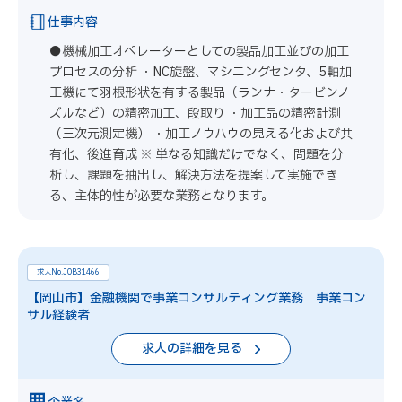
仕事内容
●機械加工オペレーターとしての製品加工並びの加工
プロセスの分析 ・NC旋盤、マシニングセンタ、5軸加
工機にて羽根形状を有する製品（ランナ・タービンノ
ズルなど）の精密加工、段取り ・加工品の精密計測
（三次元測定機） ・加工ノウハウの見える化および共
有化、後進育成 ※ 単なる知識だけでなく、問題を分
析し、課題を抽出し、解決方法を提案して実施でき
る、主体的性が必要な業務となります。
求人No.JOB31466
【岡山市】金融機関で事業コンサルティング業務 事業コン
サル経験者
求人の詳細を見る