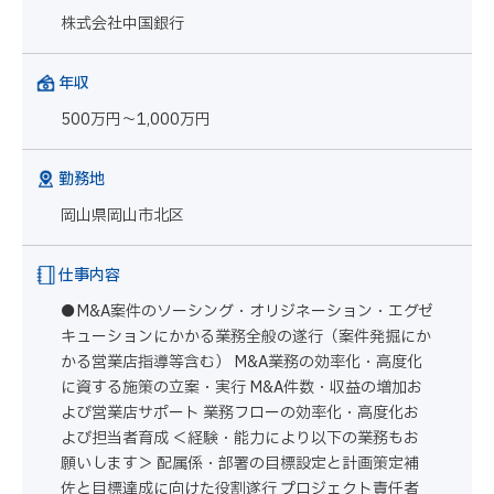
株式会社中国銀行
年収
500万円～1,000万円
勤務地
岡山県岡山市北区
仕事内容
●M&A案件のソーシング・オリジネーション・エグゼ
キューションにかかる業務全般の遂行（案件発掘にか
かる営業店指導等含む） M&A業務の効率化・高度化
に資する施策の立案・実行 M&A件数・収益の増加お
よび営業店サポート 業務フローの効率化・高度化お
よび担当者育成 ＜経験・能力により以下の業務もお
願いします＞ 配属係・部署の目標設定と計画策定補
佐と目標達成に向けた役割遂行 プロジェクト責任者