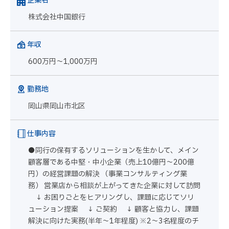
企業名
株式会社中国銀行
年収
600万円～1,000万円
勤務地
岡山県岡山市北区
仕事内容
●同行の保有するソリューションを生かして、メイン
顧客層である中堅・中小企業（売上10億円～200億
円）の経営課題の解決 （事業コンサルティング業
務） 営業店から相談が上がってきた企業に対して訪問
↓ お困りごとをヒアリングし、課題に応じてソリ
ューション提案 ↓ ご契約 ↓ 顧客と協力し、課題
解決に向けた実務(半年～1年程度) ※2～3名程度のチ