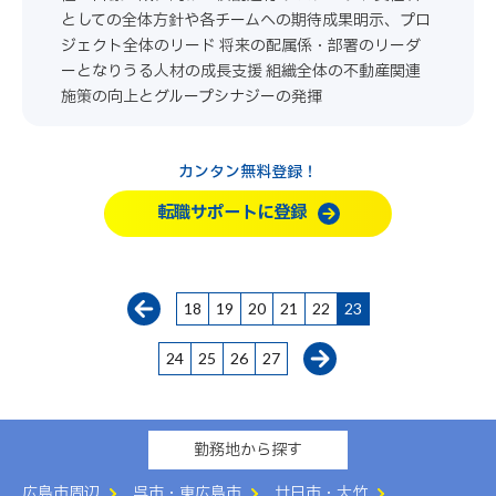
としての全体方針や各チームへの期待成果明示、プロ
ジェクト全体のリード 将来の配属係・部署のリーダ
ーとなりうる人材の成長支援 組織全体の不動産関連
施策の向上とグループシナジーの発揮
カンタン無料登録！
転職サポートに登録
18
19
20
21
22
23
24
25
26
27
勤務地から探す
広島市周辺
呉市・東広島市
廿日市・大竹