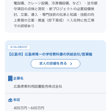
電設備、クレーン設備、冷凍機設備、など） ・法令順
守項目の点検と測定 ・新プロジェクトの必要設備検
討、立案、導入 ・専門技術の伝承と知識・技能の向
上教育の立案・推進（部下育成） ※入社時に他工場
での研修あり
求人No.JOB33117
【広島市】広島県唯一の学校教科書の供給会社/営業職
求人の詳細を見る
企業名
広島県教科用図書販売株式会社
年収
400万円～600万円