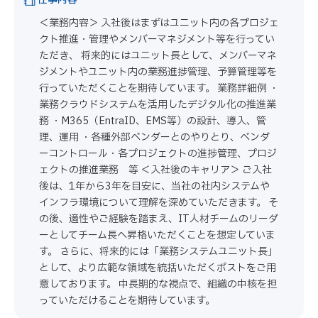
＜業務内容＞ 入社後はまずはユニット内の各プロジェ
クト推進・管理やメンバーマネジメント等を行ってい
ただき、 将来的にはユニット長として、メンバーマネ
ジメントやユニット内の業務進捗管理、予算管理​等を
行っていただくことを期待しています。 業務詳細例 ・
業務クラウドシステムを活用したデジタル化の推進業
務 ・M365（EntraID、EMS等）の設計、導入、管
理、運用 ・各種外部ベンダーとのやりとり、ベンダ
ーコントロール​ ・各プロジェクトの進捗管理、プロジ
ェクトの推進業務​ 等 ＜入社後のキャリア＞ ご入社
後は、1年から3年を目安に、当社の社内システムや
インフラ環境について理解を深めていただきます。 そ
の後、適性やご経験を踏まえ、IT人材チームのリーダ
ーとしてチーム長へ昇格いただくことを想定していま
す。 さらに、将来的には「業務システムユニット長」
として、より広範な領域を統括いただくポストをご用
意しております。 中長期的な視点で、組織の中核を担
っていただけることを期待しています。