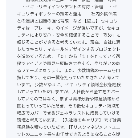
・セキュリティインシデントの対応・管理 ・セ
キュリティポリシーの策定と運用 ・社内外関係者
との連携と組織の強化育成 など 【魅力】 セキュリ
ティは「ブレーキ」のイメージが強いですが、セキュ
リティにより安心・安全を確保することで「攻め」に
転じることができると考えています。 現在、自社に適
したセキュリティルールをデザインするプロジェクト
を進めているため、「０」から「１」を作っていく過
程でアイデアや意見を反映させやすく、やりがいのあ
るフェーズにあります。 また、少数精鋭のチームを目
指しており、その一翼を担っていただきたいと考えて
います。 少数がゆえに、セキュリティ領域全般を経験
していっていただけますが、入社後から全てをカバー
していくのではなく、まずは興味分野や得意領域から
関わっていっていただき、その後セキュリティ領域を
幅広でカバーできるジェネラリストに成長していける
環境と考えています。 【入社後のキャリア】 まずは業
務経験を積んでいただき、ITリスクマネジメントユニ
ットのユニット長をお任せできるようになることを期