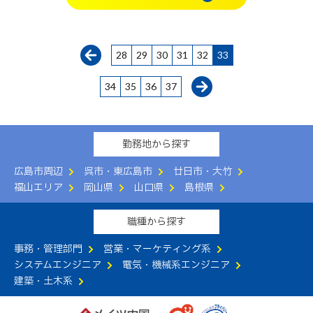
28
29
30
31
32
33
34
35
36
37
勤務地から探す
広島市周辺
呉市・東広島市
廿日市・大竹
福山エリア
岡山県
山口県
島根県
職種から探す
事務・管理部門
営業・マーケティング系
システムエンジニア
電気・機械系エンジニア
建築・土木系