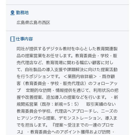
勤務地
広島県広島市西区
仕事内容
同社が提供するデジタル教材を中心とした教育関連製
品の提案営業をお任せします。教育委員会・学校・販
売代理店など、教育現場に関わる幅広い顧客に対し
て、自社製品の導入支援や課題解決に向けた提案活動
を行うポジションです。 ＜業務内容詳細＞ ・既存顧
客（教育委員会・学校・販売代理店）のフォローアッ
プ 定期的な訪問・情報提供を通じて、利用状況の把
握や改善提案、追加導入の提案などを行います。 ・新
規開拓営業（既存：新規＝5：5） 取引実績のない
教育委員会や学校、代理店へアプローチし、ニーズの
ヒアリングから提案、デモンストレーション、導入ま
でを担当します。 『提案〜受注までの一連のプロセ
ス』 ・教育委員会へのアポイント獲得および訪問 ・