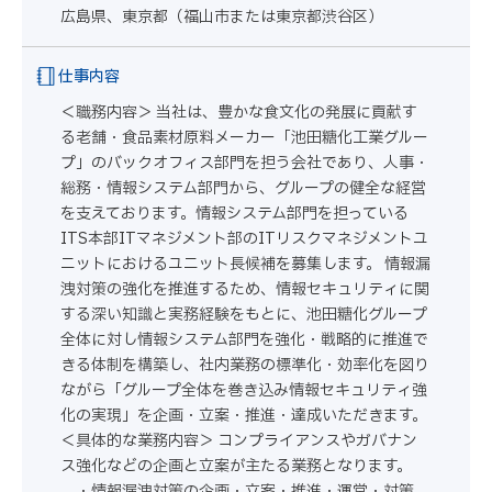
広島県、東京都（福山市または東京都渋谷区）
仕事内容
＜職務内容＞ 当社は、豊かな食文化の発展に貢献す
る老舗・食品素材原料メーカー「池田糖化工業グルー
プ」のバックオフィス部門を担う会社であり、人事・
総務・情報システム部門から、グループの健全な経営
を支えております。情報システム部門を担っている
ITS本部ITマネジメント部のITリスクマネジメントユ
ニットにおけるユニット長候補を募集します。 情報漏
洩対策の強化を推進するため、情報セキュリティに関
する深い知識と実務経験をもとに、池田糖化グループ
全体に対し情報システム部門を強化・戦略的に推進で
きる体制を構築し、社内業務の標準化・効率化を図り
ながら「グループ全体を巻き込み情報セキュリティ強
化の実現」を企画・立案・推進・達成いただきます。
＜具体的な業務内容＞ コンプライアンスやガバナン
ス強化などの企画と立案が主たる業務となります。
・情報漏洩対策の企画・立案・推進・運営・対策