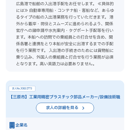
広島港で船舶の入出港手配をお任せします。 ≪具体的
には≫ 自動車専用船・コンテナ船・客船など、あらゆ
るタイプの船の入出港業務を行っていただきます。 港
外から着岸・荷役とスムーズに進められるよう、関係
官庁への諸申請や水先案内・タグボート手配等を行い
ます。本船への訪問での乗組員との打合せを含め、関
係各署と連携をとり本船が安全に出港するまでの手配
を行う業務です。 入出港の手続きのためには貨物船に
乗り込み、外国人の乗組員と打合せを行う業務が必須
となります。高い英語力は必要ありません。
求人No.JOB32773
【三原市】工業用精密プラスチック部品メーカー/設備技術職
求人の詳細を見る
企業名