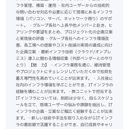
フラ管理、構築・運用 ・社内ユーザーからの技術的
な問い合わせ対応や必要に応じて現場にあるインフラ
環境（パソコン、サーバ、ネットワーク周り）のサポ
ート。 ・グループ各社へ上長や他メンバーと赴き、ヒ
アリングや要望をまとめ、プロジェクト化の企画立案
と実現後の評価 ・グループ各社へのインフラ環境改
善、各工場への提案やコスト削減の実現の達成に向け
た企画立案 ・最新インフラ技術（クラウド/オンプレ
ミス）導入に関わる情報収集（外部ベンダーとのやり
とり） 【魅 力】 ・インフラ業務を通じ、維持管理
やプロジェクトにチェレンジしていただく中で知見を
蓄え専門性を高めていくことが出来ます。 ・入社後に
社内のインフラ環境を学ぶことができ、ITインフラの
経験を積むことが出来ます。・弊ユニットで担当する
ITインフラについては、制約は少なく、自らスケジュ
ールを立て、現場ユーザーの悩みや課題を抽出し、IT
インフラの企画・立案など幅広く経験することが出来
ます。・新しい技術や手法を取り入れながらITインフ
ラの最前線で活躍することができ、自己成長やキャリ