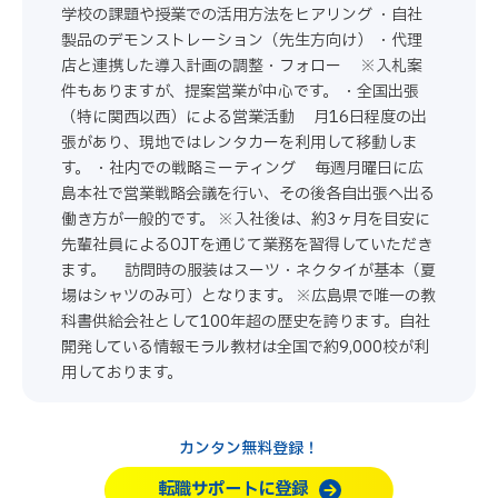
学校の課題や授業での活用方法をヒアリング ・自社
製品のデモンストレーション（先生方向け） ・代理
店と連携した導入計画の調整・フォロー ※入札案
件もありますが、提案営業が中心です。 ・全国出張
（特に関西以西）による営業活動 月16日程度の出
張があり、現地ではレンタカーを利用して移動しま
す。 ・社内での戦略ミーティング 毎週月曜日に広
島本社で営業戦略会議を行い、その後各自出張へ出る
働き方が一般的です。 ※入社後は、約3ヶ月を目安に
先輩社員によるOJTを通じて業務を習得していただき
ます。 訪問時の服装はスーツ・ネクタイが基本（夏
場はシャツのみ可）となります。 ※広島県で唯一の教
科書供給会社として100年超の歴史を誇ります。自社
開発している情報モラル教材は全国で約9,000校が利
用しております。
カンタン無料登録！
転職サポートに登録