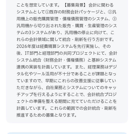
ことを想定しています。 【募集背景】 会計に関わる
システムとして①既存の財務会計パッケージと、②汎
用機上の販売購買管理・債権債務管理のシステム、③
汎用機から切り出された販売・購買・生産管理のシス
テムの3システムがあり、汎用機の停止に向けて、こ
れらの会計領域に関して統合・刷新を行う方針です。
2026年度は経費精算システムを先行実施し、その
後、IT部門と経理部門の共同プロジェクトにて、会計
システム統合（財務会計・債権債務）と基幹システム
連携の実装を計画しています。 また、経理業務はデジ
タル化やツール活用が不十分であることが課題となっ
ていますので、早期にこれらの改善支援に従事してい
ただきながら、自社業務とシステムについてのキャッ
チアップを行えるようにすることで、会計統合プロジ
ェクトの準備を整える期間に充てていただけることを
計画しています。 これらの範囲での会計統合・刷新を
推進するための募集となります。