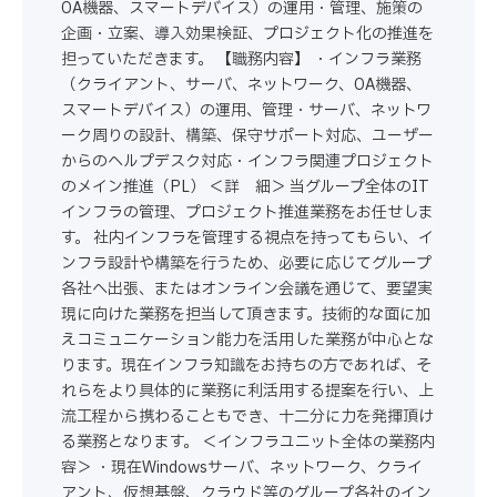
OA機器、スマートデバイス）の運用・管理、施策の
企画・立案、導入効果検証、プロジェクト化の推進を
担っていただきます。 【職務内容】 ・インフラ業務
（クライアント、サーバ、ネットワーク、OA機器、
スマートデバイス）の運用、管理・サーバ、ネットワ
ーク周りの設計、構築、保守サポート対応、ユーザー
からのヘルプデスク対応・インフラ関連プロジェクト
のメイン推進（PL） ＜詳 細＞ 当グループ全体のIT
インフラの管理、プロジェクト推進業務をお任せしま
す。 社内インフラを管理する視点を持ってもらい、イ
ンフラ設計や構築を行うため、必要に応じてグループ
各社へ出張、またはオンライン会議を通じて、要望実
現に向けた業務を担当して頂きます。技術的な面に加
えコミュニケーション能力を活用した業務が中心とな
ります。現在インフラ知識をお持ちの方であれば、そ
れらをより具体的に業務に利活用する提案を行い、上
流工程から携わることもでき、十二分に力を発揮頂け
る業務となります。 ＜インフラユニット全体の業務内
容＞ ・現在Windowsサーバ、ネットワーク、クライ
アント、仮想基盤、クラウド等のグループ各社のイン