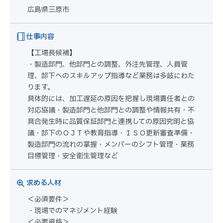
広島県三原市
仕事内容
【工場長候補】
・製造部門、他部門との調整、外注先管理、人員管
理、部下へのスキルアップ指導など業務は多岐にわた
ります。
具体的には、加工遅延の原因を把握し現場責任者との
対応協議・製造部門と他部門との調整や情報共有・不
具合発生時に品質保証部門と連携しての原因究明と協
議・部下のＯＪＴや教育指導・ＩＳＯ更新審査準備・
製造部門の流れの掌握・メンバーのシフト管理・業務
目標管理・安全衛生管理など
求める人材
＜必須要件＞
・現場でのマネジメント経験
＜必要資格＞