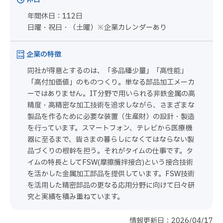
年間休日：112日
日曜・祝日・（土曜）※企業カレンダーあり
企業の特徴
同社が得意とするのは、「多品種少量」「高性能」
「高付加価値」のものつくり。単なる部品加工メーカ
ーではありません。IT分野で用いられる非鉄金属の高
精度・高精密な加工技術を追求しながら、さまざまな
製品を作るために必要な装置（生産財）の設計・製造
を行っています。スマートフォン、テレビから医療機
器に至るまで、皆さまの暮らしになくてはならない製
品づくりの根幹を担う。それがタイムの仕事です。タ
イムの特長としてFSW(摩擦攪拌接合)という接合技術
を活かした金属加工部品を提供しています。FSW技術
を活用した精密部品の更なる応用分野に向けて日々研
究と実績を積み重ねています。
情報更新日：2026/04/17