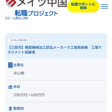
転職サポートに
登録
TOP
公開求人検索
求人No.JOB32085
【三原市】精密機械加工部品メーカーで工場長候補 工場マ
ネジメント経験者
企業名
非公開
年収
550万円～650万円
勤務地