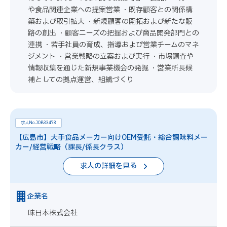
や食品関連企業への提案営業 ・既存顧客との関係構
築および取引拡大 ・新規顧客の開拓および新たな販
路の創出 ・顧客ニーズの把握および商品開発部門との
連携 ・若手社員の育成、指導および営業チームのマネ
ジメント ・営業戦略の立案および実行 ・市場調査や
情報収集を通じた新規事業機会の発掘 ・営業所長候
補としての拠点運営、組織づくり
求人No.JOB33478
【広島市】大手食品メーカー向けOEM受託・総合調味料メー
カー/経営戦略（課長/係長クラス）
求人の詳細を見る
企業名
味日本株式会社