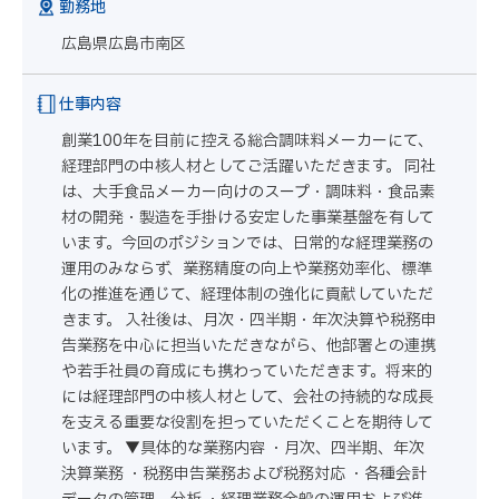
勤務地
広島県広島市南区
仕事内容
創業100年を目前に控える総合調味料メーカーにて、
経理部門の中核人材としてご活躍いただきます。 同社
は、大手食品メーカー向けのスープ・調味料・食品素
材の開発・製造を手掛ける安定した事業基盤を有して
います。今回のポジションでは、日常的な経理業務の
運用のみならず、業務精度の向上や業務効率化、標準
化の推進を通じて、経理体制の強化に貢献していただ
きます。 入社後は、月次・四半期・年次決算や税務申
告業務を中心に担当いただきながら、他部署との連携
や若手社員の育成にも携わっていただきます。将来的
には経理部門の中核人材として、会社の持続的な成長
を支える重要な役割を担っていただくことを期待して
います。 ▼具体的な業務内容 ・月次、四半期、年次
決算業務 ・税務申告業務および税務対応 ・各種会計