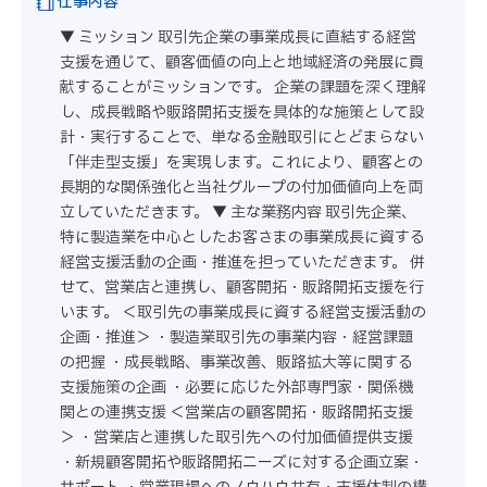
仕事内容
▼ ミッション 取引先企業の事業成長に直結する経営
支援を通じて、顧客価値の向上と地域経済の発展に貢
献することがミッションです。 企業の課題を深く理解
し、成長戦略や販路開拓支援を具体的な施策として設
計・実行することで、単なる金融取引にとどまらない
「伴走型支援」を実現します。これにより、顧客との
長期的な関係強化と当社グループの付加価値向上を両
立していただきます。 ▼ 主な業務内容 取引先企業、
特に製造業を中心としたお客さまの事業成長に資する
経営支援活動の企画・推進を担っていただきます。 併
せて、営業店と連携し、顧客開拓・販路開拓支援を行
います。 ＜取引先の事業成長に資する経営支援活動の
企画・推進＞ ・製造業取引先の事業内容・経営課題
の把握 ・成長戦略、事業改善、販路拡大等に関する
支援施策の企画 ・必要に応じた外部専門家・関係機
関との連携支援 ＜営業店の顧客開拓・販路開拓支援
＞ ・営業店と連携した取引先への付加価値提供支援
・新規顧客開拓や販路開拓ニーズに対する企画立案・