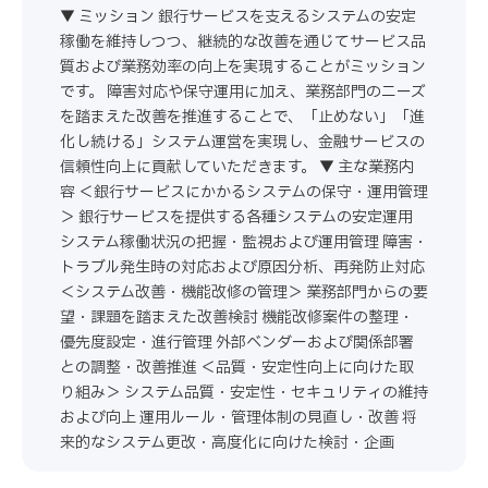
▼ ミッション 銀行サービスを支えるシステムの安定
稼働を維持しつつ、継続的な改善を通じてサービス品
質および業務効率の向上を実現することがミッション
です。 障害対応や保守運用に加え、業務部門のニーズ
を踏まえた改善を推進することで、「止めない」「進
化し続ける」システム運営を実現し、金融サービスの
信頼性向上に貢献していただきます。 ▼ 主な業務内
容 ＜銀行サービスにかかるシステムの保守・運用管理
＞ 銀行サービスを提供する各種システムの安定運用
システム稼働状況の把握・監視および運用管理 障害・
トラブル発生時の対応および原因分析、再発防止対応
＜システム改善・機能改修の管理＞ 業務部門からの要
望・課題を踏まえた改善検討 機能改修案件の整理・
優先度設定・進行管理 外部ベンダーおよび関係部署
との調整・改善推進 ＜品質・安定性向上に向けた取
り組み＞ システム品質・安定性・セキュリティの維持
および向上 運用ルール・管理体制の見直し・改善 将
来的なシステム更改・高度化に向けた検討・企画