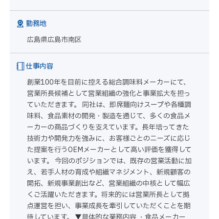
勤務地
広島県広島市南区
仕事内容
創業100年を目前に控える総合調味料メーカーにて、
営業所長候補として営業組織の強化と事業拡大を担っ
ていただきます。 同社は、即席麺向けスープや各種調
味料、食品素材の開発・製造を通じて、多くの食品メ
ーカーの商品づくりを支えています。長年培ってきた
技術力や開発力を強みに、お客様ごとのニーズに応じ
た提案を行うOEMメーカーとして高い評価を獲得して
います。 今回のポジションでは、既存の営業活動に加
え、若手人材の育成や組織マネジメント、新規顧客の
開拓、新規事業創出など、営業組織の中核として幅広
くご活躍いただきます。将来的には営業所長として拠
点運営を担い、事業成長を牽引していただくことを期
待しています。 ▼具体的な業務内容 ・食品メーカー