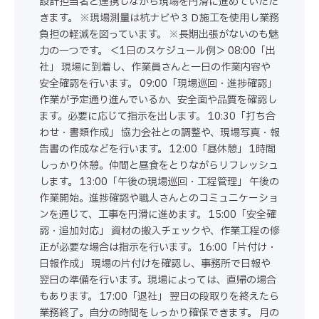
設計担当者と連携しながら現場を円滑に進めていただ
きます。 ※現場測量は杭ナビや３Ｄ施工を使用し業務
負担の軽減を図っています。 ※長期出張がないのも魅
力の一つです。 ＜1日のスケジュール例＞ 08:00「出
社」 現場に到着し、作業員さんと一日の作業内容や
安全確認を行います。 09:00「現場巡回・進捗確認」
作業が予定通り進んでいるか、安全面や品質を確認し
ます。必要に応じて指示を出します。 10:30「打ち合
わせ・書類作成」 協力会社との調整や、現場写真・報
告書の作成などを行います。 12:00「昼休憩」 1時間
しっかり休憩。仲間と昼食をとりながらリフレッシュ
します。 13:00「午後の現場巡回・工程管理」 午後の
作業開始。進捗確認や職人さんとのコミュニケーショ
ンを通じて、工事を円滑に進めます。 15:00「安全確
認・追加対応」 資材の搬入チェックや、作業工程の修
正が必要な場合は指示を行います。 16:00「片付け・
日報作成」 現場の片付けを確認し、事務所で日報や
翌日の準備を行います。現場によっては、直帰の場合
もあります。 17:00「退社」 翌日の段取りを終えたら
業務終了。自分の時間をしっかり確保できます。 月の