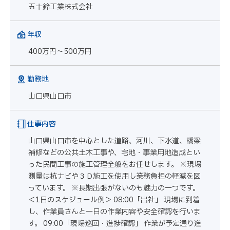
五十鈴工業株式会社
年収
400万円～500万円
勤務地
山口県山口市
仕事内容
山口県山口市を中心とした道路、河川、下水道、橋梁
補修などの公共土木工事や、宅地・事業用地造成とい
った民間工事の施工管理全般をお任せします。 ※現場
測量は杭ナビや３Ｄ施工を使用し業務負担の軽減を図
っています。 ※長期出張がないのも魅力の一つです。
＜1日のスケジュール例＞ 08:00「出社」 現場に到着
し、作業員さんと一日の作業内容や安全確認を行いま
す。 09:00「現場巡回・進捗確認」 作業が予定通り進