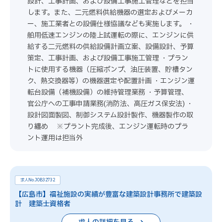
設計、工事計画、および設備工事施工管理などを担当
します。また、二元燃料供給機器の選定およびメーカ
ー、施工業者との設備仕様協議なども実施します。 ・
舶用低速エンジンの陸上試運転の際に、エンジンに供
給する二元燃料の供給設備計画立案、設備設計、予算
策定、工事計画、および設備工事施工管理 ・プラン
トに使用する機器（圧縮ポンプ、油圧装置、貯槽タン
ク、熱交換器等）の機器選定や配置計画 ・エンジン運
転台設備（補機設備）の維持管理業務 ・予算管理、
官公庁への工事申請業務(消防法、高圧ガス保安法) ・
設計図面製図、制御システム設計製作、機器製作の取
り纏め ※プラント完成後、エンジン運転時のプラ
ント運用は担当外
求人No.JOB32732
【広島市】福祉施設の実績が豊富な建築設計事務所で建築設
計 建築士資格者