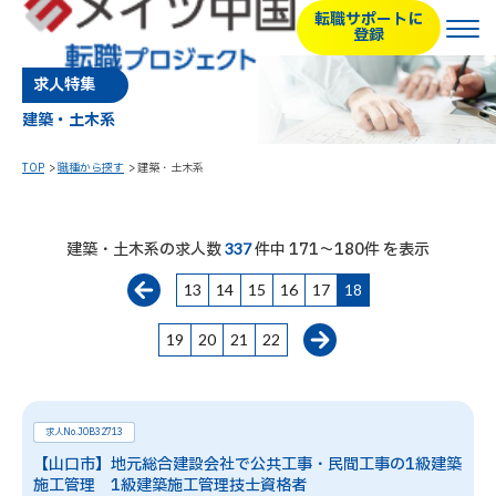
転職サポートに
登録
求人特集
建築・土木系
TOP
職種から探す
建築・土木系
建築・土木系の求人数
件中 171～180件 を表示
337
13
14
15
16
17
18
19
20
21
22
求人No.JOB32713
【山口市】地元総合建設会社で公共工事・民間工事の1級建築
施工管理 1級建築施工管理技士資格者