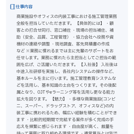
仕事内容
商業施設やオフィスの内装工事における施工管理業務
全般を担当していただきます。 【具体的には】 ・顧
客との打合せ同行、窓口補佐 ・現場の担当補佐、補
助（安全、品質、工程管理） ・協力会社へ役務や資
機材の連絡や調整 ・現地調査、客先見積書の作成
など ※業務に慣れるまでは主に先輩のサポートをお
任せします。業務に慣れたら主担当としてご担当の範
囲を広げ、ご活躍いただきます。 【入社後】 入社後は
中途入社研修を実施し、各社内システムの操作など、
基本ルールを主に行います。施工管理教育システムな
どを活用し、基本知識の土台をつくります。その後配
属となり、OJTやeラーニング等を活用し更なる能力
拡大を図ります。 【魅力】 ・多様な商業施設(コンビ
ニ、スーパー、ドラッグストア、オフィスなど)の内
装工事に携われるため、幅広い経験を積むことができ
ます ・比較的短期間で完結する案件が多く完成の手
応えを頻繁に感じられます ・自由度が高く、裁量を
持って業務に取り組める環境です ・通常賞与とは別で