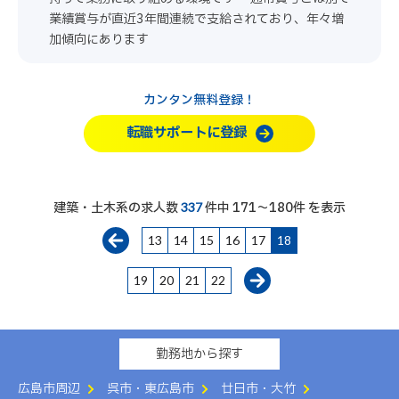
業績賞与が直近3年間連続で支給されており、年々増
加傾向にあります
カンタン無料登録！
転職サポートに登録
建築・土木系の求人数
件中 171～180件 を表示
337
13
14
15
16
17
18
19
20
21
22
勤務地から探す
広島市周辺
呉市・東広島市
廿日市・大竹