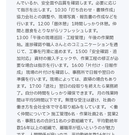
んでいるか、安全面や品質を確認します。必要に応じ
て指示を出します。 10:30「打ち合わせ・書類作成」
協力会社との調整や、現場写真・報告書の作成などを
行います。 12:00「昼休憩」 1時間しっかり休憩。仲
間と昼食をとりながらリフレッシュします。
13:00「午後の現場巡回・工程管理」 午後の作業開
始。進捗確認や職人さんとのコミュニケーションを通
じて、工事を円滑に進めます。 15:00「安全確認・追
加対応」 資材の搬入チェックや、作業工程の修正が必
要な場合は指示を行います。 16:00「片付け・日報作
成」 現場の片付けを確認し、事務所で日報や翌日の
準備を行います。現場によっては、直帰の場合もあり
ます。 17:00「退社」 翌日の段取りを終えたら業務終
了。自分の時間をしっかり確保できます。 月の残業時
間は平均5時間以下です。無理な受注は避け、社員の
働き方を会社全体で守る取り組みをしています。 ＜働
く仲間について＞ 施工管理6名・作業社員2名・営業2
名・事務1名の合計11名の少数組織です。 平均勤続年
数16年以上の組織で、離職率が低いというのが魅力
です。 人間関係が良いので、平均勤続年数16年以上