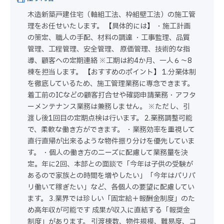
木造新築戸建住宅（軸組工法、枠組壁工法）の施工管
理をお任せいたします。 【具体的には】 ・施工計画
の策定、職人の手配、材料の調達 ・工事監理、品質
管理、工程管理、安全管理、 原価管理、技術的な指
導、顧客への定期連絡 ※工期は約4か月、一人６～8
棟を担当します。 【おすすめのポイント】 1.分業体制
を徹底しているため、施工管理業務に専念できます。
着工前のICなどの顧客打合せや確認申請業務・アフタ
ーメンテナンス業務は兼務しません。 ※ただし、引
渡し後1回目の定期点検は行います。 2.業務調整可能
で、柔軟な働き方ができます。 ・業務効率を重視して
直行直帰が出来るような物件振り分けを優先していま
す。 ・個人の働き方のニーズに配慮して業務量を決
定。年に2回、本部との面談で「今年は子供の受験が
あるので家族との時間を増やしたい」「今年はバリバ
リ働いて稼ぎたい」など、各個人の要望に配慮してい
ます。 3.業界では珍しい「固定給＋報酬金制度」のた
め高年収が可能です 成果が収入に直結する「報奨金
制度」があります。 引渡棟数、物件規模、難易度、コ