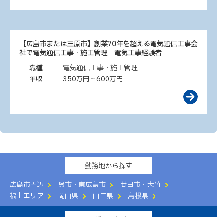
【広島市または三原市】創業70年を超える電気通信工事会
社で電気通信工事・施工管理 電気工事経験者
職種
電気通信工事・施工管理
年収
350万円～600万円
勤務地から探す
広島市周辺
呉市・東広島市
廿日市・大竹
福山エリア
岡山県
山口県
島根県