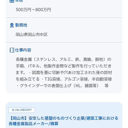
年収
500万円～800万円
勤務地
岡山県岡山市中区
仕事内容
各種金属（ステンレス、アルミ、鉄、真鍮、銅他）の
手摺、パネル、他製作金物など製作を行っていただき
ます。 ・図面を基に切断や穴あけ加工された後の部材
を組み立てる ・TIG溶接、アルゴン溶接、半自動溶接
・グラインダーでの表面仕上げ（HL、鏡面等） 等
求人No.JOB33097
【岡山市】安定した基盤のものづくり企業/建築工事における
各種金属製品メーカー/積算