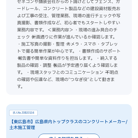
ゼネコンや舗装会社からの下請けとしてフェンス、ガ
ードレール、コンクリート製品などの建設資材販売お
よび工事の受注、管理業務、現場の進行チェックや写
真撮影、書類作成など、初心者でもスタートしやすい
業務内容です。 ＜業務内容＞ ・現場の進み具合のチ
ェック → 計画通りに作業が進んでいるか確認します。
・施工写真の撮影・整理 → カメラ・スマホ・タブレッ
トで撮る簡単作業が中心です。 ・書類作成のサポート
→ 報告書や簡単な資料作りを担当します。 ・納入する
製品の確認・調整 → 製品が予定通り届くよう確認しま
す。 ・現場スタッフとのコミュニケーション → 不明点
の確認や伝達など、現場の“つなぎ役”として動きま
す。
求人No.JOB33104
【東広島市】広島県内トップクラスのコンクリートメーカー/
土木施工管理