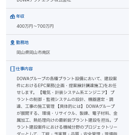
DOWAテクノエンジ株式会社
年収
400万円～700万円
勤務地
岡山県岡山市南区
仕事内容
DOWAグループの各種プラント設備において、建設案
件におけるEPC業務(企画・提案→設計→調達→施工)をお任
せします。 【電気・計装システム系エンジニア】 プ
ラントの制御・監視システムの設計、機器選定・調
達、工事の施工管理 【具体的には】 DOWAグループ
が展開する、環境・リサイクル、製錬、電子材料、金
属加工、熱処理向けの最新鋭プラント建設を担当。プ
ラント建設案件における機械分野のプロジェクトリー
ダーとして、工程・予実算・品質・安全管理・現場指