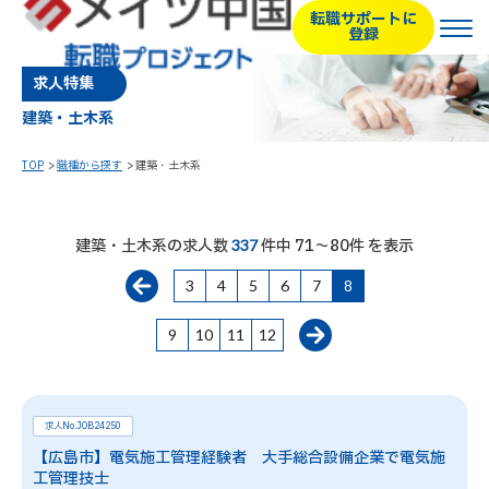
転職サポートに
登録
求人特集
建築・土木系
TOP
職種から探す
建築・土木系
建築・土木系の求人数
件中 71～80件 を表示
337
3
4
5
6
7
8
9
10
11
12
求人No.JOB24250
【広島市】電気施工管理経験者 大手総合設備企業で電気施
工管理技士