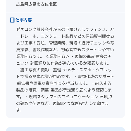
広島県広島市安佐北区
仕事内容
ゼネコンや舗装会社からの下請けとしてフェンス、ガ
ードレール、コンクリート製品などの建設資材販売お
よび工事の受注、管理業務、現場の進行チェックや写
真撮影、書類作成など、初心者でもスタートしやすい
業務内容です。 ＜業務内容＞ ・現場の進み具合のチ
ェック → 計画通りに作業が進んでいるか確認します。
・施工写真の撮影・整理 → カメラ・スマホ・タブレッ
トで撮る簡単作業が中心です。 ・書類作成のサポート
→ 報告書や簡単な資料作りを担当します。 ・納入する
製品の確認・調整 → 製品が予定通り届くよう確認しま
す。 ・現場スタッフとのコミュニケーション → 不明点
の確認や伝達など、現場の“つなぎ役”として動きま
す。