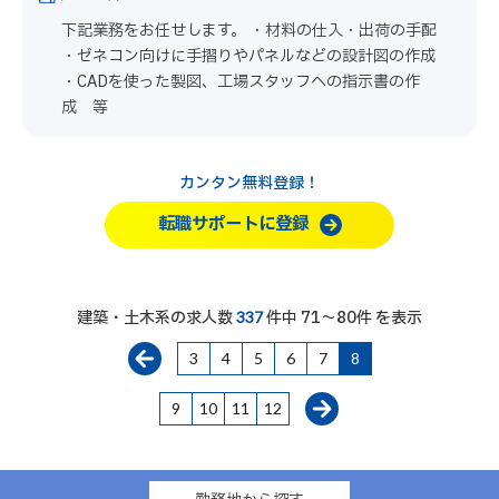
下記業務をお任せします。 ・材料の仕入・出荷の手配
・ゼネコン向けに手摺りやパネルなどの設計図の作成
・CADを使った製図、工場スタッフへの指示書の作
成 等
カンタン無料登録！
転職サポートに登録
建築・土木系の求人数
件中 71～80件 を表示
337
3
4
5
6
7
8
9
10
11
12