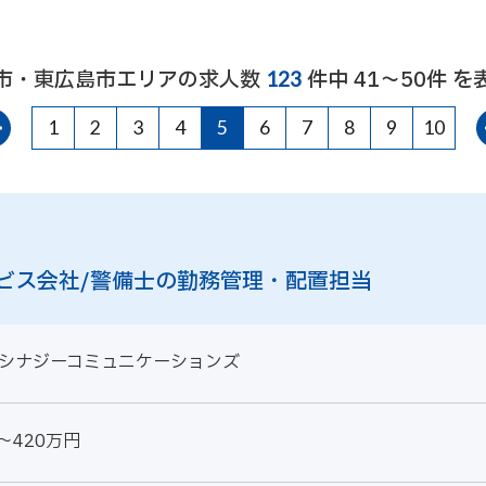
市・東広島市エリアの求人数
件中 41～50件 を
123
1
2
3
4
5
6
7
8
9
10
ビス会社/警備士の勤務管理・配置担当
シナジーコミュニケーションズ
～420万円