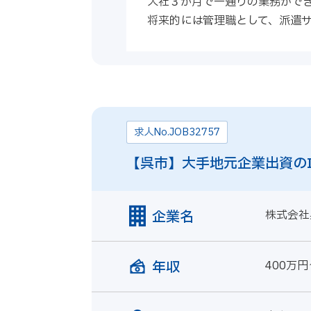
入社３か月で一通りの業務ができ
将来的には管理職として、派遣
求人No.JOB32757
【呉市】大手地元企業出資の
企業名
株式会社
年収
400万円