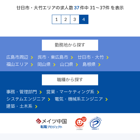
廿日市・大竹エリアの求人数
件中 31～37件 を表示
37
1
2
3
4
勤務地から探す
広島市周辺
呉市・東広島市
廿日市・大竹
福山エリア
岡山県
山口県
島根県
職種から探す
事務・管理部門
営業・マーケティング系
システムエンジニア
電気・機械系エンジニア
建築・土木系