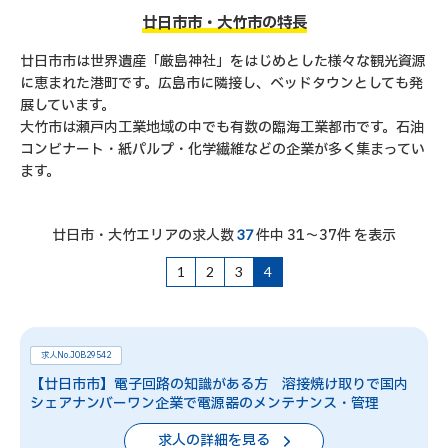
廿日市市・大竹市の特長
廿日市市は世界遺産「厳島神社」をはじめとした様々な観光資源
に恵まれた港町です。広島市に隣接し、ベッドタウンとしても発
展しています。
大竹市は瀬戸内工業地域の中でも有数の臨海工業都市です。石油
コンビナート・紙パルプ・化学繊維などの企業が多く集まってい
ます。
廿日市・大竹エリアの求人数
件中 31～37件 を表示
37
1
2
3
4
求人No.JOB29542
【廿日市市】電子回路の知識がある方 溶接焼け取りで国内
シェアナンバーワン企業で電源器のメンテナンス・管理
求人の詳細を見る