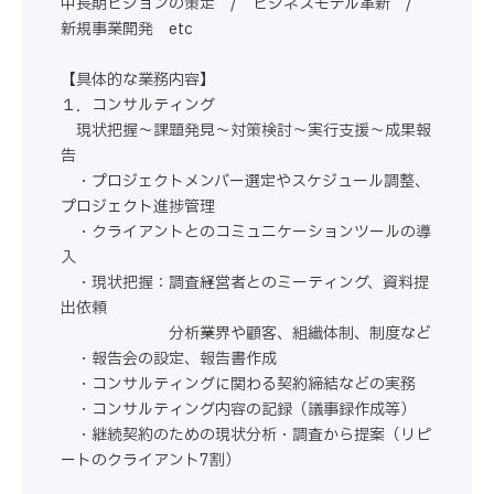
中長期ビジョンの策定 / ビジネスモデル革新 /
新規事業開発 etc
【具体的な業務内容】
１．コンサルティング
現状把握～課題発見～対策検討～実行支援～成果報
告
・プロジェクトメンバー選定やスケジュール調整、
プロジェクト進捗管理
・クライアントとのコミュニケーションツールの導
入
・現状把握：調査→経営者とのミーティング、資料提
出依頼
分析→業界や顧客、組織体制、制度など
・報告会の設定、報告書作成
・コンサルティングに関わる契約締結などの実務
・コンサルティング内容の記録（議事録作成等）
・継続契約のための現状分析・調査から提案（リピ
ートのクライアント7割）