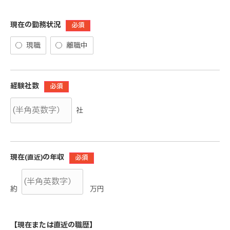
現在の勤務状況
必須
現職
離職中
経験社数
必須
社
現在
の年収
(直近)
必須
約
万円
【現在または直近の職歴】