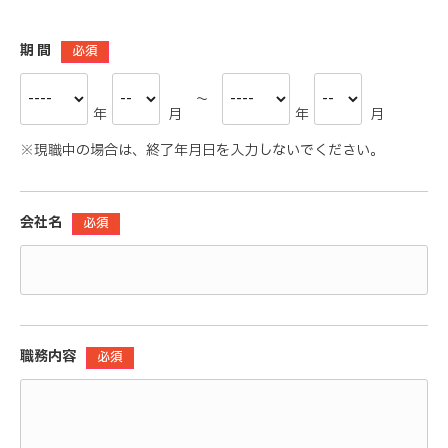
期 間
必須
～
年
月
年
月
※現職中の場合は、終了年月日を入力しないでください。
会社名
必須
職務内容
必須