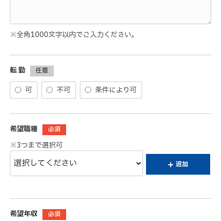
※全角1000文字以内でご入力ください。
転 勤
任意
可
不可
条件により可
希望職種
必須
※3つまで選択可
追加
希望年収
必須