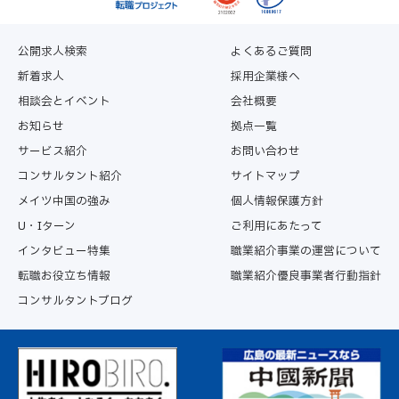
第4条（本サービスの提供期間）
本サービスは、原則として利用者個々に対し本サービスの
申込み日から2年間を上限に提供するものとします。な
公開求人検索
よくあるご質問
お、サービス提供期間内に本サービスを通じて利用者が求
新着求人
採用企業様へ
人者に入社した場合、入社日をもって当該利用者への本サ
相談会とイベント
会社概要
ービスを終了するものとします。利用者から本サービス提
供の終了のお申し出を受けた場合についても、合理的な範
お知らせ
拠点一覧
囲で速やかに終了させていただきます。
サービス紹介
お問い合わせ
コンサルタント紹介
サイトマップ
第5条（本サービスの変更・中断・終了）
メイツ中国の強み
個人情報保護方針
当社は、事業運営上やむを得ない場合は、利用者に何ら通
知することなく、また利用者の承諾を得ることなく本サー
U・Iターン
ご利用にあたって
ビスの全部もしくは一部を変更、または一時中断すること
インタビュー特集
職業紹介事業の運営について
ができるものとします。また、一定の告知期間をもって利
転職お役立ち情報
職業紹介優良事業者行動指針
用者に通知し、本サービスの全部または一部を終了するこ
コンサルタントブログ
とができるものとします。
第6条（本サービス提供の終了事由）
当社は、利用者が以下に該当すると判断した場合は、利用
者に対して催告を要することなく、直ちに本サービスの提