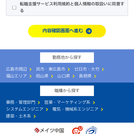
1.利用者は、本サービス利用のお申込みにあたって、当社
転職支援サービス利用規約と個人情報の取扱いに同意す
が指定する所定の方法で行うものとします。
る
2.利用者は、本サービスの利用にあたって、本規約および
別紙「
職業紹介事業の運営について
」の内容をすべて承諾
内容確認画面へ進む
するものとします。
3.当社は、本サービスの申込者に本サービスの提供が不適
切であると判断した場合、本サービスの提供をお断りする
ことができるものとします。
勤務地から探す
第3条（本サービスの提供）
広島市周辺
呉市・東広島市
廿日市・大竹
当社は、以下のサービスの中から利用者に適切なものを当
福山エリア
岡山県
山口県
島根県
社の判断で提供するものとします。
（1）電話や面談による転職相談の実施
職種から探す
（2）コンサルタントによる転職活動支援
（3）求人情報の提供
事務・管理部門
営業・マーケティング系
（4）求人者への応募手続きの代行
システムエンジニア
電気・機械系エンジニア
（5）その他利用者の転職活動に有益と当社が判断する一
建築・土木系
切のサービス