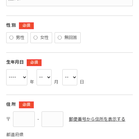
性 別
必須
男性
女性
無回答
生年月日
必須
年
月
日
住 所
必須
-
郵便番号から住所を表示する
〒
都道府県