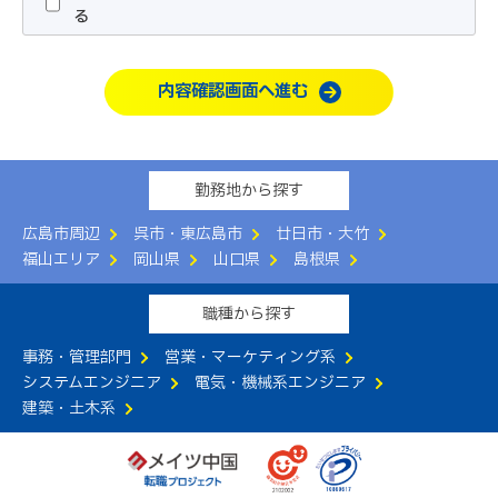
が指定する所定の方法で行うものとします。
る
2.利用者は、本サービスの利用にあたって、本規約および
別紙「
職業紹介事業の運営について
」の内容をすべて承諾
内容確認画面へ進む
するものとします。
3.当社は、本サービスの申込者に本サービスの提供が不適
切であると判断した場合、本サービスの提供をお断りする
ことができるものとします。
勤務地から探す
第3条（本サービスの提供）
広島市周辺
呉市・東広島市
廿日市・大竹
当社は、以下のサービスの中から利用者に適切なものを当
福山エリア
岡山県
山口県
島根県
社の判断で提供するものとします。
（1）電話や面談による転職相談の実施
職種から探す
（2）コンサルタントによる転職活動支援
（3）求人情報の提供
事務・管理部門
営業・マーケティング系
（4）求人者への応募手続きの代行
システムエンジニア
電気・機械系エンジニア
（5）その他利用者の転職活動に有益と当社が判断する一
建築・土木系
切のサービス
第4条（本サービスの提供期間）