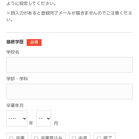
ように設定してください。
※誤入力があると登録完了メールが届きませんのでご注意くださ
い。
最終学歴
必須
学校名
学部・学科
卒業年月
年
月
卒業
卒業見込み
中退
修了