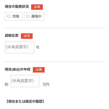
現在の勤務状況
必須
現職
離職中
経験社数
必須
社
現在
の年収
(直近)
必須
約
万円
【現在または直近の職歴】