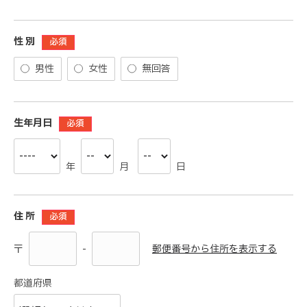
性 別
必須
男性
女性
無回答
生年月日
必須
年
月
日
住 所
必須
-
郵便番号から住所を表示する
〒
都道府県