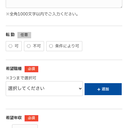
※全角1000文字以内でご入力ください。
転 勤
任意
可
不可
条件により可
希望職種
必須
※3つまで選択可
追加
希望年収
必須