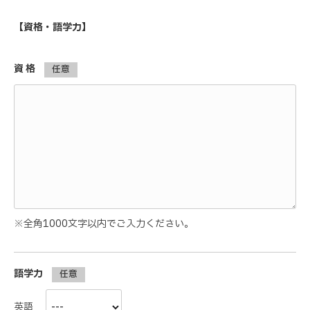
【資格・語学力】
資 格
任意
※全角1000文字以内でご入力ください。
語学力
任意
英語