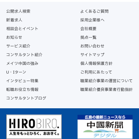
本サービスは、原則として利用者個々に対し本サービスの
申込み日から2年間を上限に提供するものとします。な
公開求人検索
よくあるご質問
お、サービス提供期間内に本サービスを通じて利用者が求
新着求人
採用企業様へ
人者に入社した場合、入社日をもって当該利用者への本サ
相談会とイベント
会社概要
ービスを終了するものとします。利用者から本サービス提
供の終了のお申し出を受けた場合についても、合理的な範
お知らせ
拠点一覧
囲で速やかに終了させていただきます。
サービス紹介
お問い合わせ
コンサルタント紹介
サイトマップ
第5条（本サービスの変更・中断・終了）
メイツ中国の強み
個人情報保護方針
当社は、事業運営上やむを得ない場合は、利用者に何ら通
知することなく、また利用者の承諾を得ることなく本サー
U・Iターン
ご利用にあたって
ビスの全部もしくは一部を変更、または一時中断すること
インタビュー特集
職業紹介事業の運営について
ができるものとします。また、一定の告知期間をもって利
転職お役立ち情報
職業紹介優良事業者行動指針
用者に通知し、本サービスの全部または一部を終了するこ
コンサルタントブログ
とができるものとします。
第6条（本サービス提供の終了事由）
当社は、利用者が以下に該当すると判断した場合は、利用
者に対して催告を要することなく、直ちに本サービスの提
供を終了することができるものとします。