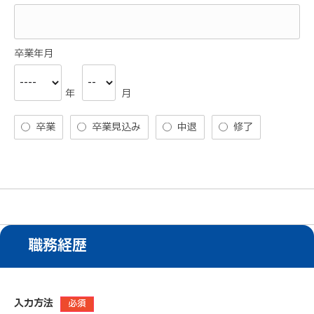
卒業年月
年
月
卒業
卒業見込み
中退
修了
職務経歴
入力方法
必須