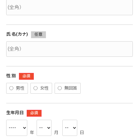
氏 名(カナ)
任意
性 別
必須
男性
女性
無回答
生年月日
必須
年
月
日