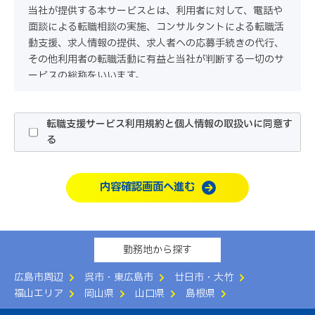
当社が提供する本サービスとは、利用者に対して、電話や
面談による転職相談の実施、コンサルタントによる転職活
動支援、求人情報の提供、求人者への応募手続きの代行、
その他利用者の転職活動に有益と当社が判断する一切のサ
ービスの総称をいいます。
第2条（本サービスの申込み・利用）
1.利用者は、本サービス利用のお申込みにあたって、当社
転職支援サービス利用規約と個人情報の取扱いに同意す
が指定する所定の方法で行うものとします。
る
2.利用者は、本サービスの利用にあたって、本規約および
別紙「
職業紹介事業の運営について
」の内容をすべて承諾
内容確認画面へ進む
するものとします。
3.当社は、本サービスの申込者に本サービスの提供が不適
切であると判断した場合、本サービスの提供をお断りする
ことができるものとします。
勤務地から探す
第3条（本サービスの提供）
広島市周辺
呉市・東広島市
廿日市・大竹
当社は、以下のサービスの中から利用者に適切なものを当
福山エリア
岡山県
山口県
島根県
社の判断で提供するものとします。