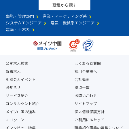
（1）電話や面談による転職相談の実施
職種から探す
（2）コンサルタントによる転職活動支援
（3）求人情報の提供
事務・管理部門
営業・マーケティング系
（4）求人者への応募手続きの代行
システムエンジニア
電気・機械系エンジニア
（5）その他利用者の転職活動に有益と当社が判断する一
建築・土木系
切のサービス
第4条（本サービスの提供期間）
本サービスは、原則として利用者個々に対し本サービスの
申込み日から2年間を上限に提供するものとします。な
公開求人検索
よくあるご質問
お、サービス提供期間内に本サービスを通じて利用者が求
新着求人
採用企業様へ
人者に入社した場合、入社日をもって当該利用者への本サ
相談会とイベント
会社概要
ービスを終了するものとします。利用者から本サービス提
供の終了のお申し出を受けた場合についても、合理的な範
お知らせ
拠点一覧
囲で速やかに終了させていただきます。
サービス紹介
お問い合わせ
コンサルタント紹介
サイトマップ
第5条（本サービスの変更・中断・終了）
メイツ中国の強み
個人情報保護方針
当社は、事業運営上やむを得ない場合は、利用者に何ら通
知することなく、また利用者の承諾を得ることなく本サー
U・Iターン
ご利用にあたって
ビスの全部もしくは一部を変更、または一時中断すること
インタビュー特集
職業紹介事業の運営について