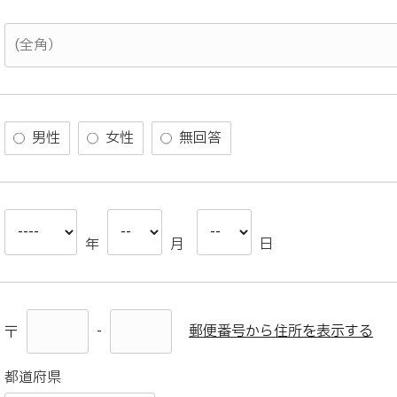
男性
女性
無回答
年
月
日
-
郵便番号から住所を表示する
〒
都道府県