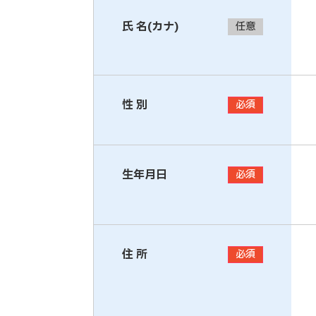
氏 名(カナ)
任意
性 別
必須
生年月日
必須
住 所
必須