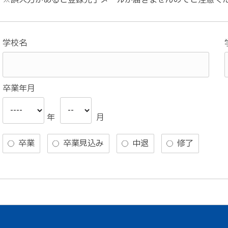
※誤入力があると登録完了メールが届きませんのでご注意く
学校名
卒業年月
年
月
卒業
卒業見込み
中退
修了