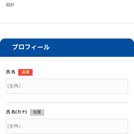
設計
プロフィール
氏 名
必須
氏 名(カナ)
任意