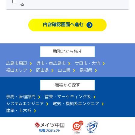
が指定する所定の方法で行うものとします。
る
2.利用者は、本サービスの利用にあたって、本規約および
別紙「
職業紹介事業の運営について
」の内容をすべて承諾
内容確認画面へ進む
するものとします。
3.当社は、本サービスの申込者に本サービスの提供が不適
切であると判断した場合、本サービスの提供をお断りする
ことができるものとします。
勤務地から探す
第3条（本サービスの提供）
広島市周辺
呉市・東広島市
廿日市・大竹
当社は、以下のサービスの中から利用者に適切なものを当
福山エリア
岡山県
山口県
島根県
社の判断で提供するものとします。
（1）電話や面談による転職相談の実施
職種から探す
（2）コンサルタントによる転職活動支援
（3）求人情報の提供
事務・管理部門
営業・マーケティング系
（4）求人者への応募手続きの代行
システムエンジニア
電気・機械系エンジニア
（5）その他利用者の転職活動に有益と当社が判断する一
建築・土木系
切のサービス
第4条（本サービスの提供期間）