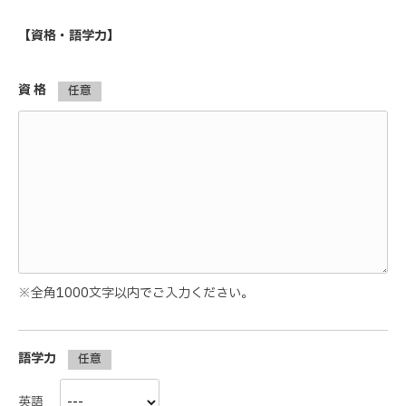
【資格・語学力】
資 格
任意
※全角1000文字以内でご入力ください。
語学力
任意
英語