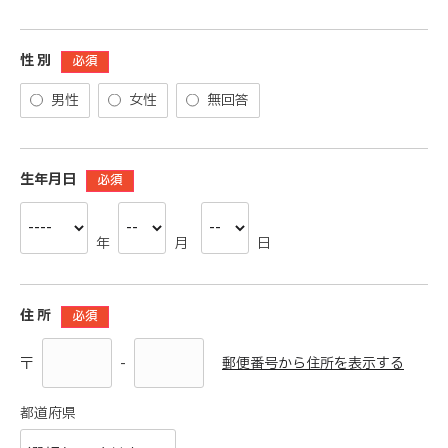
性 別
必須
男性
女性
無回答
生年月日
必須
年
月
日
住 所
必須
-
郵便番号から住所を表示する
〒
都道府県