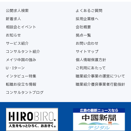
本サービスは、原則として利用者個々に対し本サービスの
申込み日から2年間を上限に提供するものとします。な
公開求人検索
よくあるご質問
お、サービス提供期間内に本サービスを通じて利用者が求
新着求人
採用企業様へ
人者に入社した場合、入社日をもって当該利用者への本サ
相談会とイベント
会社概要
ービスを終了するものとします。利用者から本サービス提
供の終了のお申し出を受けた場合についても、合理的な範
お知らせ
拠点一覧
囲で速やかに終了させていただきます。
サービス紹介
お問い合わせ
コンサルタント紹介
サイトマップ
第5条（本サービスの変更・中断・終了）
メイツ中国の強み
個人情報保護方針
当社は、事業運営上やむを得ない場合は、利用者に何ら通
知することなく、また利用者の承諾を得ることなく本サー
U・Iターン
ご利用にあたって
ビスの全部もしくは一部を変更、または一時中断すること
インタビュー特集
職業紹介事業の運営について
ができるものとします。また、一定の告知期間をもって利
転職お役立ち情報
職業紹介優良事業者行動指針
用者に通知し、本サービスの全部または一部を終了するこ
コンサルタントブログ
とができるものとします。
第6条（本サービス提供の終了事由）
当社は、利用者が以下に該当すると判断した場合は、利用
者に対して催告を要することなく、直ちに本サービスの提
供を終了することができるものとします。