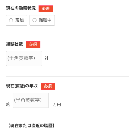
現在の勤務状況
必須
現職
離職中
経験社数
必須
社
現在
の年収
(直近)
必須
約
万円
【現在または直近の職歴】