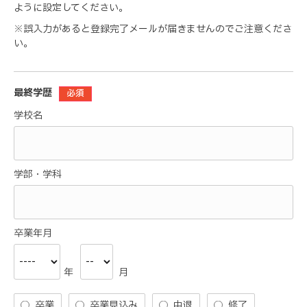
ように設定してください。
※誤入力があると登録完了メールが届きませんのでご注意くださ
い。
最終学歴
必須
学校名
学部・学科
卒業年月
年
月
卒業
卒業見込み
中退
修了