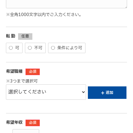
※全角1000文字以内でご入力ください。
転 勤
任意
可
不可
条件により可
希望職種
必須
※3つまで選択可
追加
希望年収
必須