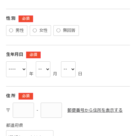
性 別
必須
男性
女性
無回答
生年月日
必須
年
月
日
住 所
必須
-
郵便番号から住所を表示する
〒
都道府県