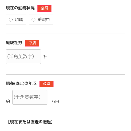
現在の勤務状況
必須
現職
離職中
経験社数
必須
社
現在
の年収
(直近)
必須
約
万円
【現在または直近の職歴】