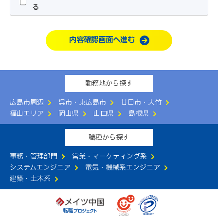
が指定する所定の方法で行うものとします。
る
2.利用者は、本サービスの利用にあたって、本規約および
別紙「
職業紹介事業の運営について
」の内容をすべて承諾
内容確認画面へ進む
するものとします。
3.当社は、本サービスの申込者に本サービスの提供が不適
切であると判断した場合、本サービスの提供をお断りする
ことができるものとします。
勤務地から探す
第3条（本サービスの提供）
広島市周辺
呉市・東広島市
廿日市・大竹
当社は、以下のサービスの中から利用者に適切なものを当
福山エリア
岡山県
山口県
島根県
社の判断で提供するものとします。
（1）電話や面談による転職相談の実施
職種から探す
（2）コンサルタントによる転職活動支援
（3）求人情報の提供
事務・管理部門
営業・マーケティング系
（4）求人者への応募手続きの代行
システムエンジニア
電気・機械系エンジニア
（5）その他利用者の転職活動に有益と当社が判断する一
建築・土木系
切のサービス
第4条（本サービスの提供期間）