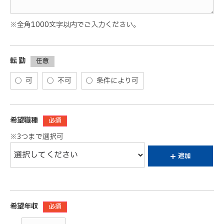
※全角1000文字以内でご入力ください。
転 勤
任意
可
不可
条件により可
希望職種
必須
※3つまで選択可
追加
希望年収
必須