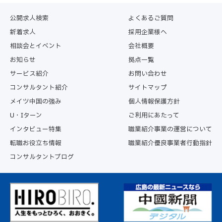
本サービスは、原則として利用者個々に対し本サービスの
申込み日から2年間を上限に提供するものとします。な
公開求人検索
よくあるご質問
お、サービス提供期間内に本サービスを通じて利用者が求
新着求人
採用企業様へ
人者に入社した場合、入社日をもって当該利用者への本サ
相談会とイベント
会社概要
ービスを終了するものとします。利用者から本サービス提
供の終了のお申し出を受けた場合についても、合理的な範
お知らせ
拠点一覧
囲で速やかに終了させていただきます。
サービス紹介
お問い合わせ
コンサルタント紹介
サイトマップ
第5条（本サービスの変更・中断・終了）
メイツ中国の強み
個人情報保護方針
当社は、事業運営上やむを得ない場合は、利用者に何ら通
知することなく、また利用者の承諾を得ることなく本サー
U・Iターン
ご利用にあたって
ビスの全部もしくは一部を変更、または一時中断すること
インタビュー特集
職業紹介事業の運営について
ができるものとします。また、一定の告知期間をもって利
転職お役立ち情報
職業紹介優良事業者行動指針
用者に通知し、本サービスの全部または一部を終了するこ
コンサルタントブログ
とができるものとします。
第6条（本サービス提供の終了事由）
当社は、利用者が以下に該当すると判断した場合は、利用
者に対して催告を要することなく、直ちに本サービスの提
供を終了することができるものとします。