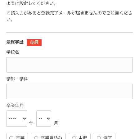
ように設定してください。
※誤入力があると登録完了メールが届きませんのでご注意くださ
い。
最終学歴
必須
学校名
学部・学科
卒業年月
年
月
卒業
卒業見込み
中退
修了