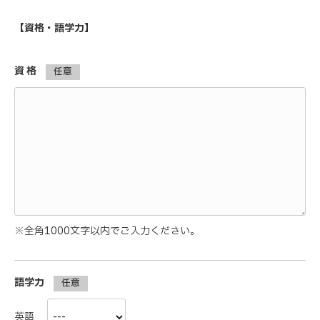
【資格・語学力】
資 格
任意
※全角1000文字以内でご入力ください。
語学力
任意
英語