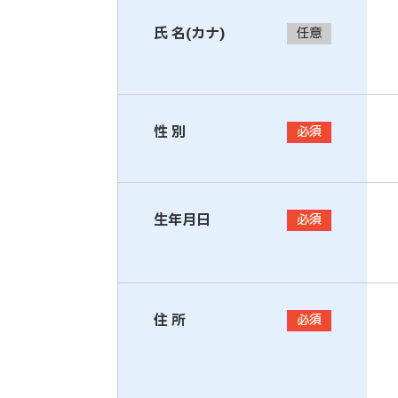
氏 名(カナ)
任意
性 別
必須
生年月日
必須
住 所
必須