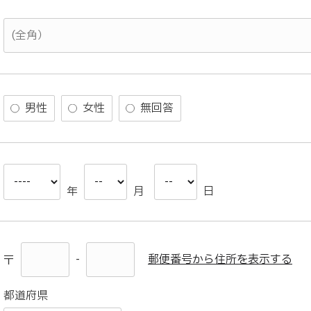
男性
女性
無回答
年
月
日
-
郵便番号から住所を表示する
〒
都道府県