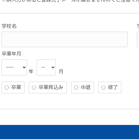
※誤入力があると登録完了メールが届きませんのでご注意く
学校名
卒業年月
年
月
卒業
卒業見込み
中退
修了