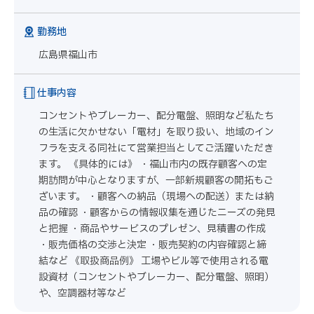
勤務地
広島県福山市
仕事内容
コンセントやブレーカー、配分電盤、照明など私たち
の生活に欠かせない「電材」を取り扱い、地域のイン
フラを支える同社にて営業担当としてご活躍いただき
ます。 《具体的には》 ・福山市内の既存顧客への定
期訪問が中心となりますが、一部新規顧客の開拓もご
ざいます。 ・顧客への納品（現場への配送）または納
品の確認 ・顧客からの情報収集を通じたニーズの発見
と把握 ・商品やサービスのプレゼン、見積書の作成
・販売価格の交渉と決定 ・販売契約の内容確認と締
結など 《取扱商品例》 工場やビル等で使用される電
設資材（コンセントやブレーカー、配分電盤、照明）
や、空調器材等など