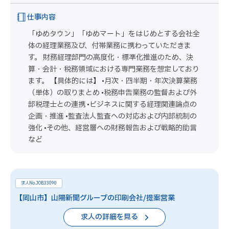
仕事内容
「ゆめタウン」「ゆめマート」をはじめとする会社全
体の経理業務及び、付帯業務に携わっていただきま
す。 財務経理部門の高度化・標準化推進のため、決
算・会計・税務領域における専門業務を想定しており
ます。 【具体的には】 •月次・四半期・年次決算業務
（単体）の取りまとめ •税務申告業務の監督および外
部税理士との連携 •ビジネスに関する経理関連論点の
企画・推進 •監査法人監査への対応および内部統制の
強化 •その他、経営層への財務報告および戦略的助言
など
求人No.JOB33090
【岡山市】山陽新聞グループの印刷会社/提案営業
求人の詳細を見る