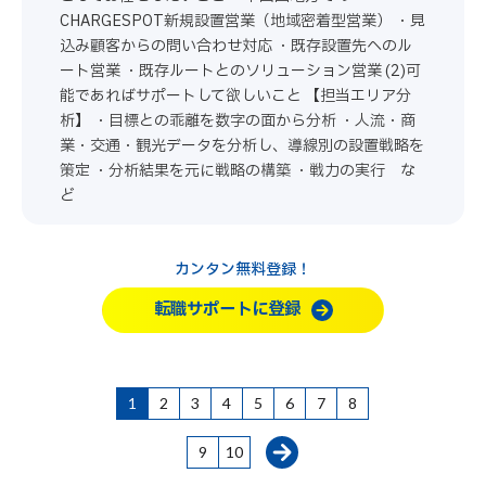
CHARGESPOT新規設置営業（地域密着型営業） ・見
込み顧客からの問い合わせ対応 ・既存設置先へのル
ート営業 ・既存ルートとのソリューション営業 (2)可
能であればサポートして欲しいこと 【担当エリア分
析】 ・目標との乖離を数字の面から分析 ・人流・商
業・交通・観光データを分析し、導線別の設置戦略を
策定 ・分析結果を元に戦略の構築 ・戦力の実行 な
ど
カンタン無料登録！
転職サポートに登録
1
2
3
4
5
6
7
8
9
10