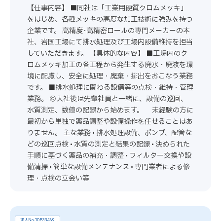
【仕事内容】 ■同社は「工業用硬質クロムメッキ」
をはじめ、各種メッキの高度な加工技術に強みを持つ
企業です。 高精度･高精密ロールの専門メーカーの本
社、岩国工場にて排水処理及び工場内設備維持を担当
していただきます。 【具体的な内容】 ■工場内のク
ロムメッキ加工の各工程から発生する廃水・廃液を環
境に配慮し、安全に処理・廃棄・排出をおこなう業務
です。 ■排水処理に関わる設備等の点検・維持・管理
業務。 ◎入社後は先輩社員と一緒に、設備の巡回、
水質測定、数値の記録から始めます。 未経験の方に
最初から単独で薬品調整や設備操作を任せることはあ
りません。 主な業務 • 排水処理設備、ポンプ、配管な
どの巡回点検 • 水質の測定と結果の記録 • 決められた
手順に基づく薬品の補充・調整 • フィルター交換や設
備清掃 • 簡単な設備メンテナンス • 専門業者による修
理・点検の立会い等
求人No.JOB33469