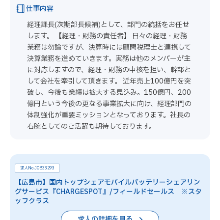
仕事内容
経理課長(次期部長候補)として、部門の統括をお任せ
します。 【経理・財務の責任者】 日々の経理・財務
業務は勿論ですが、決算時には顧問税理士と連携して
決算業務を進めていきます。実務は他のメンバーが主
に対応しますので、経理・財務の中核を担い、幹部と
して会社を牽引して頂きます。 近年売上100億円を突
破し、今後も業績は拡大する見込み。150億円、200
億円という今後の更なる事業拡大に向け、経理部門の
体制強化が重要ミッションとなっております。社長の
右腕としてのご活躍も期待しております。
求人No.JOB33293
【広島市】国内トップシェアモバイルバッテリーシェアリン
グサービス『CHARGESPOT』/フィールドセールス ※スタ
ッフクラス
求人の詳細を見る