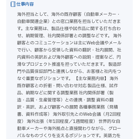
仕事内容
海外担当として、海外の既存顧客（自動車メーカー・
自動車関連企業）との窓口業務を担当していただきま
す。主な業務は、製品仕様や試作品に関する打ち合わ
せ、納期管理、社内関係部署との調整などです。 海外
顧客とのコミュニケーションは主にWeb会議やメール
で行い、顧客から受領した資料の翻訳・社内展開、社
内資料の英訳および海外顧客への説明・提案など、円
滑なプロジェクト推進を担っていただきます。 製造部
門や品質保証部門と連携しながら、お客様と社内をつ
なぐ重要なポジションです。 【主な業務内容】 海外
既存顧客との折衝・問い合わせ対応 製品仕様、試作
品、納期などに関する調整業務 社内関係部署（製
造・品質・生産管理等）との連携・調整 資料の翻
訳・英訳、および顧客への展開 各種事務業務（見積
書、資料作成等） 海外取引先とのWeb会議（月2回程
度） 海外出張（年1回程度／1週間程度） 世界的な自
動車メーカーや海外拠点と直接関わりながら、グロー
バルなものづくりを支えるポジションです。英語力を