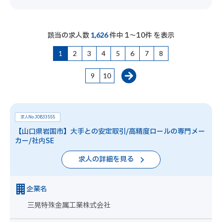
該当の求人数
件中 1～10件 を表示
1,626
1
2
3
4
5
6
7
8
9
10
求人No.JOB33555
【山口県岩国市】大手との安定取引/高精度ロールの専門メー
カー/社内SE
求人の詳細を見る
企業名
三晃特殊金属工業株式会社