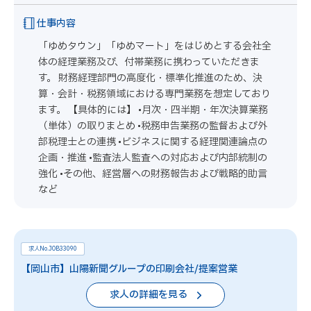
仕事内容
「ゆめタウン」「ゆめマート」をはじめとする会社全
体の経理業務及び、付帯業務に携わっていただきま
す。 財務経理部門の高度化・標準化推進のため、決
算・会計・税務領域における専門業務を想定しており
ます。 【具体的には】 •月次・四半期・年次決算業務
（単体）の取りまとめ •税務申告業務の監督および外
部税理士との連携 •ビジネスに関する経理関連論点の
企画・推進 •監査法人監査への対応および内部統制の
強化 •その他、経営層への財務報告および戦略的助言
など
求人No.JOB33090
【岡山市】山陽新聞グループの印刷会社/提案営業
求人の詳細を見る