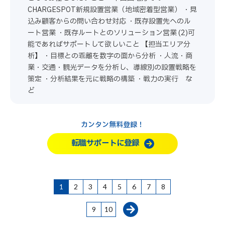
CHARGESPOT新規設置営業（地域密着型営業） ・見
込み顧客からの問い合わせ対応 ・既存設置先へのル
ート営業 ・既存ルートとのソリューション営業 (2)可
能であればサポートして欲しいこと 【担当エリア分
析】 ・目標との乖離を数字の面から分析 ・人流・商
業・交通・観光データを分析し、導線別の設置戦略を
策定 ・分析結果を元に戦略の構築 ・戦力の実行 な
ど
カンタン無料登録！
転職サポートに登録
1
2
3
4
5
6
7
8
9
10