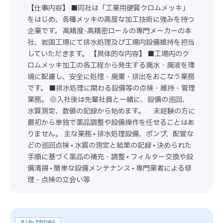
【仕事内容】 ■同社は「工業用硬質クロムメッキ」
をはじめ、各種メッキの高度な加工技術に強みを持つ
企業です。 高精度･高精密ロールの専門メーカーの本
社、岩国工場にて排水処理及び工場内設備維持を担当
していただきます。 【具体的な内容】 ■工場内のク
ロムメッキ加工の各工程から発生する廃水・廃液を環
境に配慮し、安全に処理・廃棄・排出をおこなう業務
です。 ■排水処理に関わる設備等の点検・維持・管理
業務。 ◎入社後は先輩社員と一緒に、設備の巡回、
水質測定、数値の記録から始めます。 未経験の方に
最初から単独で薬品調整や設備操作を任せることはあ
りません。 主な業務 • 排水処理設備、ポンプ、配管な
どの巡回点検 • 水質の測定と結果の記録 • 決められた
手順に基づく薬品の補充・調整 • フィルター交換や設
備清掃 • 簡単な設備メンテナンス • 専門業者による修
理・点検の立会い等
求人No.JOB33469