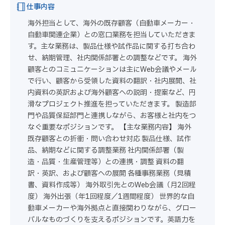
仕事内容
海外担当として、海外の既存顧客（自動車メーカー・
自動車関連企業）との窓口業務を担当していただきま
す。主な業務は、製品仕様や試作品に関する打ち合わ
せ、納期管理、社内関係部署との調整などです。 海外
顧客とのコミュニケーションは主にWeb会議やメール
で行い、顧客から受領した資料の翻訳・社内展開、社
内資料の英訳および海外顧客への説明・提案など、円
滑なプロジェクト推進を担っていただきます。 製造部
門や品質保証部門と連携しながら、お客様と社内をつ
なぐ重要なポジションです。 【主な業務内容】 海外
既存顧客との折衝・問い合わせ対応 製品仕様、試作
品、納期などに関する調整業務 社内関係部署（製
造・品質・生産管理等）との連携・調整 資料の翻
訳・英訳、および顧客への展開 各種事務業務（見積
書、資料作成等） 海外取引先とのWeb会議（月2回程
度） 海外出張（年1回程度／1週間程度） 世界的な自
動車メーカーや海外拠点と直接関わりながら、グロー
バルなものづくりを支えるポジションです。英語力を