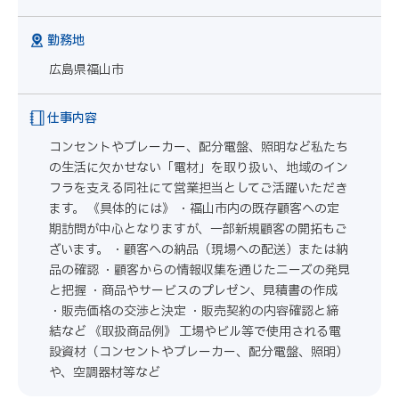
勤務地
広島県福山市
仕事内容
コンセントやブレーカー、配分電盤、照明など私たち
の生活に欠かせない「電材」を取り扱い、地域のイン
フラを支える同社にて営業担当としてご活躍いただき
ます。 《具体的には》 ・福山市内の既存顧客への定
期訪問が中心となりますが、一部新規顧客の開拓もご
ざいます。 ・顧客への納品（現場への配送）または納
品の確認 ・顧客からの情報収集を通じたニーズの発見
と把握 ・商品やサービスのプレゼン、見積書の作成
・販売価格の交渉と決定 ・販売契約の内容確認と締
結など 《取扱商品例》 工場やビル等で使用される電
設資材（コンセントやブレーカー、配分電盤、照明）
や、空調器材等など