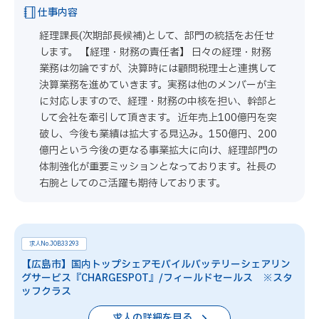
仕事内容
経理課長(次期部長候補)として、部門の統括をお任せ
します。 【経理・財務の責任者】 日々の経理・財務
業務は勿論ですが、決算時には顧問税理士と連携して
決算業務を進めていきます。実務は他のメンバーが主
に対応しますので、経理・財務の中核を担い、幹部と
して会社を牽引して頂きます。 近年売上100億円を突
破し、今後も業績は拡大する見込み。150億円、200
億円という今後の更なる事業拡大に向け、経理部門の
体制強化が重要ミッションとなっております。社長の
右腕としてのご活躍も期待しております。
求人No.JOB33293
【広島市】国内トップシェアモバイルバッテリーシェアリン
グサービス『CHARGESPOT』/フィールドセールス ※スタ
ッフクラス
求人の詳細を見る