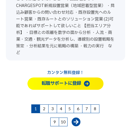
CHARGESPOT新規設置営業（地域密着型営業） ・見
込み顧客からの問い合わせ対応 ・既存設置先へのル
ート営業 ・既存ルートとのソリューション営業 (2)可
能であればサポートして欲しいこと 【担当エリア分
析】 ・目標との乖離を数字の面から分析 ・人流・商
業・交通・観光データを分析し、導線別の設置戦略を
策定 ・分析結果を元に戦略の構築 ・戦力の実行 な
ど
カンタン無料登録！
転職サポートに登録
1
2
3
4
5
6
7
8
9
10