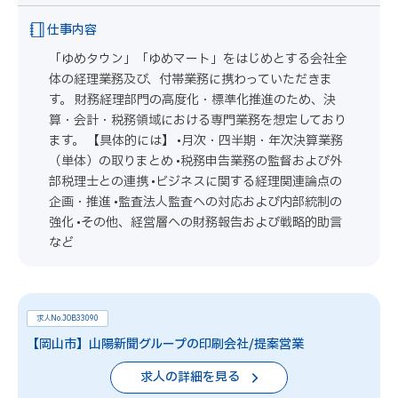
仕事内容
「ゆめタウン」「ゆめマート」をはじめとする会社全
体の経理業務及び、付帯業務に携わっていただきま
す。 財務経理部門の高度化・標準化推進のため、決
算・会計・税務領域における専門業務を想定しており
ます。 【具体的には】 •月次・四半期・年次決算業務
（単体）の取りまとめ •税務申告業務の監督および外
部税理士との連携 •ビジネスに関する経理関連論点の
企画・推進 •監査法人監査への対応および内部統制の
強化 •その他、経営層への財務報告および戦略的助言
など
求人No.JOB33090
【岡山市】山陽新聞グループの印刷会社/提案営業
求人の詳細を見る