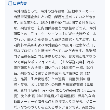
仕事内容
海外担当として、海外の既存顧客（自動車メーカー・
自動車関連企業）との窓口業務を担当していただきま
す。主な業務は、製品仕様や試作品に関する打ち合わ
せ、納期管理、社内関係部署との調整などです。 海外
顧客とのコミュニケーションは主にWeb会議やメール
で行い、顧客から受領した資料の翻訳・社内展開、社
内資料の英訳および海外顧客への説明・提案など、円
滑なプロジェクト推進を担っていただきます。 製造部
門や品質保証部門と連携しながら、お客様と社内をつ
なぐ重要なポジションです。 【主な業務内容】 海外
既存顧客との折衝・問い合わせ対応 製品仕様、試作
品、納期などに関する調整業務 社内関係部署（製
造・品質・生産管理等）との連携・調整 資料の翻
訳・英訳、および顧客への展開 各種事務業務（見積
書、資料作成等） 海外取引先とのWeb会議（月2回程
度） 海外出張（年1回程度／1週間程度） 世界的な自
動車メーカーや海外拠点と直接関わりながら、グロー
バルなものづくりを支えるポジションです。英語力を