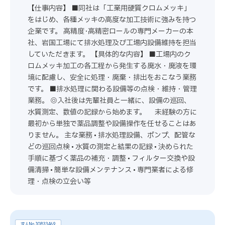
【仕事内容】 ■同社は「工業用硬質クロムメッキ」
をはじめ、各種メッキの高度な加工技術に強みを持つ
企業です。 高精度･高精密ロールの専門メーカーの本
社、岩国工場にて排水処理及び工場内設備維持を担当
していただきます。 【具体的な内容】 ■工場内のク
ロムメッキ加工の各工程から発生する廃水・廃液を環
境に配慮し、安全に処理・廃棄・排出をおこなう業務
です。 ■排水処理に関わる設備等の点検・維持・管理
業務。 ◎入社後は先輩社員と一緒に、設備の巡回、
水質測定、数値の記録から始めます。 未経験の方に
最初から単独で薬品調整や設備操作を任せることはあ
りません。 主な業務 • 排水処理設備、ポンプ、配管な
どの巡回点検 • 水質の測定と結果の記録 • 決められた
手順に基づく薬品の補充・調整 • フィルター交換や設
備清掃 • 簡単な設備メンテナンス • 専門業者による修
理・点検の立会い等
求人No.JOB33469