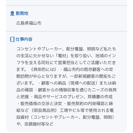
勤務地
広島県福山市
仕事内容
コンセントやブレーカー、配分電盤、照明など私たち
の生活に欠かせない「電材」を取り扱い、地域のイン
フラを支える同社にて営業担当としてご活躍いただき
ます。 《具体的には》 ・福山市内の既存顧客への定
期訪問が中心となりますが、一部新規顧客の開拓もご
ざいます。 ・顧客への納品（現場への配送）または納
品の確認 ・顧客からの情報収集を通じたニーズの発見
と把握 ・商品やサービスのプレゼン、見積書の作成
・販売価格の交渉と決定 ・販売契約の内容確認と締
結など 《取扱商品例》 工場やビル等で使用される電
設資材（コンセントやブレーカー、配分電盤、照明）
や、空調器材等など