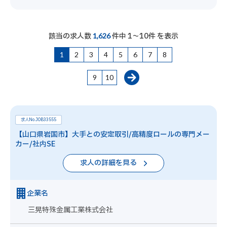
該当の求人数
件中 1～10件 を表示
1,626
1
2
3
4
5
6
7
8
9
10
求人No.JOB33555
【山口県岩国市】大手との安定取引/高精度ロールの専門メー
カー/社内SE
求人の詳細を見る
企業名
三晃特殊金属工業株式会社