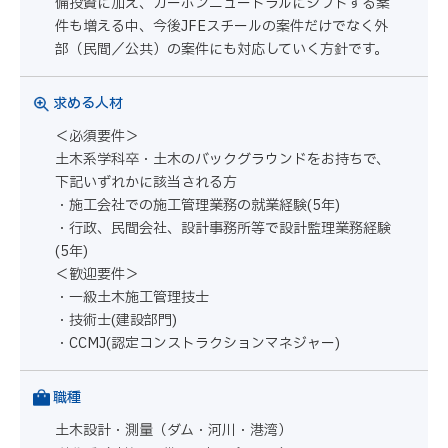
備投資に加え、カーボンニュートラルにシフトする案
件も増える中、今後JFEスチールの案件だけでなく外
部（民間／公共）の案件にも対応していく方針です。
求める人材
＜必須要件＞
土木系学科卒・土木のバックグラウンドをお持ちで、
下記いずれかに該当される方
・施工会社での施工管理業務の就業経験(5年)
・行政、民間会社、設計事務所等で設計監理業務経験
(5年)
＜歓迎要件＞
・一級土木施工管理技士
・技術士(建設部門)
・CCMJ(認定コンストラクションマネジャー)
職種
土木設計・測量（ダム・河川・港湾）