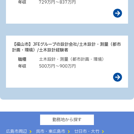
年収
729万円～837万円
【福山市】JFEグループの設計会社/土木設計・測量（都市
計画・環境）/土木設計経験者
職種
土木設計・測量（都市計画・環境）
年収
500万円～900万円
勤務地から探す
広島市周辺
呉市・東広島市
廿日市・大竹