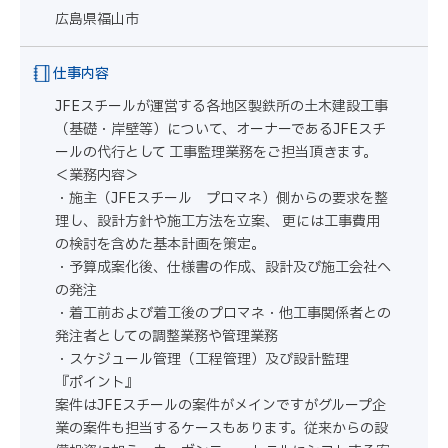
広島県福山市
仕事内容
JFEスチールが運営する各地区製鉄所の土木建設工事
（基礎・岸壁等）について、オーナーであるJFEスチ
ールの代行として 工事監理業務をご担当頂きます。
＜業務内容＞
・施主（JFEスチール プロマネ）側からの要求を整
理し、設計方針や施工方法を立案、 更には工事費用
の検討を含めた基本計画を策定。
・予算成案化後、仕様書の作成、設計及び施工会社へ
の発注
・着工前および着工後のプロマネ・他工事関係者との
発注者としての調整業務や管理業務
・スケジュール管理（工程管理）及び設計監理
『ポイント』
案件はJFEスチールの案件がメインですがグループ企
業の案件も担当するケースもあります。従来からの設