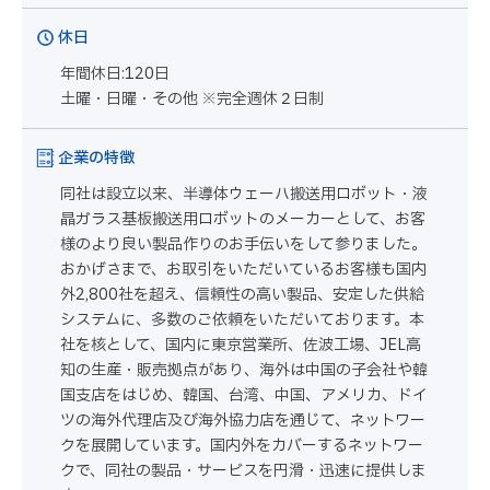
休日
年間休日:120日
土曜・日曜・その他 ※完全週休２日制
企業の特徴
同社は設立以来、半導体ウェーハ搬送用ロボット・液
晶ガラス基板搬送用ロボットのメーカーとして、お客
様のより良い製品作りのお手伝いをして参りました。
おかげさまで、お取引をいただいているお客様も国内
外2,800社を超え、信頼性の高い製品、安定した供給
システムに、多数のご依頼をいただいております。本
社を核として、国内に東京営業所、佐波工場、JEL高
知の生産・販売拠点があり、海外は中国の子会社や韓
国支店をはじめ、韓国、台湾、中国、アメリカ、ドイ
ツの海外代理店及び海外協力店を通じて、ネットワー
クを展開しています。国内外をカバーするネットワー
クで、同社の製品・サービスを円滑・迅速に提供しま