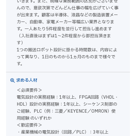
いきます。また、明確な業務範囲の区別がございませ
んので、意欲次第でどんどん仕事の幅を広げていく事
が出来ます。顧客は半導体、液晶などの製造装置メー
カー、自動車、家電メーカー等幅広い業界となりま
す。一人あたり5件程度を並行して担当し進めます
（入社直後はまずは1～2件程度から御担当頂きま
す）
1つの搬送ロボット設計に掛かる時間数は、内容によ
って異なり、1日のものから1ヵ月のものまで様々で
す。
求める人材
＜必須要件＞
電気設計の実務経験：1年以上、FPGA回路（VHDL・
HDL）設計の実務経験：1年以上、シーケンス制御の
ご経験、PLC（例：三菱／KEYENCE／OMRON）使
用経験 のいずれか
＜歓迎要件＞
・産業機械の電気設計（回路／PLC）：3年以上