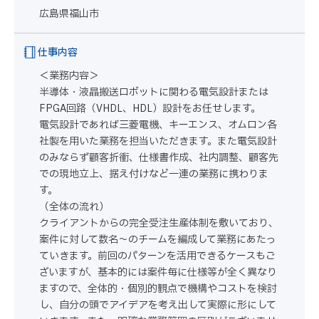
広島県福山市
仕事内容
＜業務内容＞
半導体・液晶搬送ロボットに関わる電気設計または
FPGA回路（VHDL、HDL）設計をお任せします。
電気設計であれば三菱電機、キーエンス、オムロン各
社製を用いた業務を担当いただきます。また電気設計
のみならず顧客折衝、仕様書作成、社内調整、顧客先
での現地立上、据え付けなど一連の業務に携わりま
す。
（全体の流れ）
クライアントからの完全受注生産体制を敷いており、
案件に対して数名～のチームを編成して業務にあたっ
ていきます。前回のパターンを活用できるケースもご
ざいますが、基本的には案件毎に仕様等が全く異なり
ますので、全体的・個別的観点で機構やコストを検討
し、自分の頭でアイデアを考え出して実際に形にして