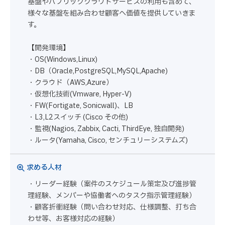
基盤やパブリッククラウドサービスの利用も含めて、
様々な基盤を組み合わせ顧客へ価値を提供していきま
す。
【開発環境】
・OS(Windows,Linux)
・DB（Oracle,PostgreSQL,MySQL,Apache)
・クラウド（AWS,Azure）
・仮想化技術(Vmware, Hyper-V)
・FW(Fortigate, Sonicwall)、LB
・L3,L2スイッチ (Cisco その他)
・監視(Nagios, Zabbix, Cacti, ThirdEye, 独自開発)
・ルータ(Yamaha, Cisco, センチュリーシステムズ)
求める人材
・リーダー経験（案件のスケジュール策定及び進捗管
理経験、メンバーや協働者へのタスク指示管理経験）
・顧客折衝経験（問い合わせ対応、仕様調整、打ち合
わせ等、お客様対応の経験）