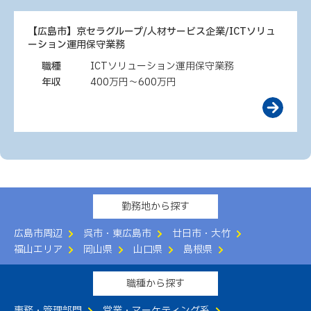
【広島市】京セラグループ/人材サービス企業/ICTソリュ
ーション運用保守業務
職種
ICTソリューション運用保守業務
年収
400万円～600万円
勤務地から探す
広島市周辺
呉市・東広島市
廿日市・大竹
福山エリア
岡山県
山口県
島根県
職種から探す
事務・管理部門
営業・マーケティング系