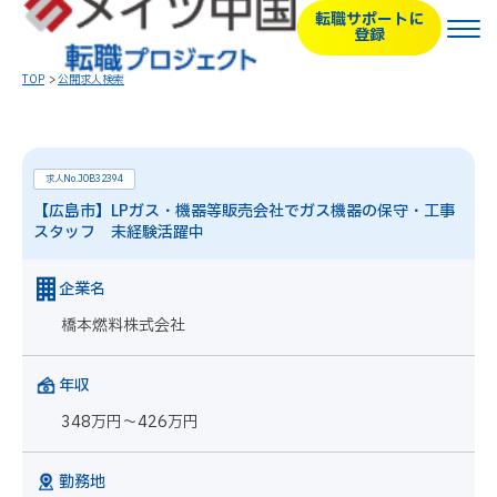
転職サポートに
登録
TOP
公開求人検索
求人No.JOB32394
【広島市】LPガス・機器等販売会社でガス機器の保守・工事
スタッフ 未経験活躍中
企業名
橋本燃料株式会社
年収
348万円～426万円
勤務地