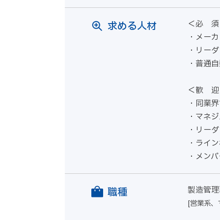
＜必 
求める人材
・メーカ
・リーダ
・普通自
＜歓 迎
・同業界
・マネジ
・リーダ
・ライン
・メンバ
製造管理
職種
[営業系、