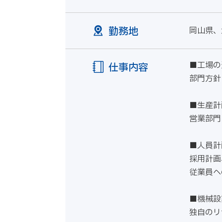
勤務地
岡山県、
■工場の
仕事内容
部門方針
■生産計
営業部門
■人員計
採用計画
従業員へ
■機械設
独自のリ