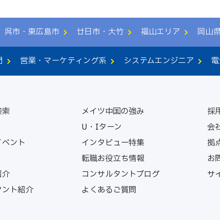
呉市・東広島市
廿日市・大竹
福山エリア
岡山
門
営業・マーケティング系
システムエンジニア
電
検索
メイツ中国の強み
採
U・Iターン
会
イベント
インタビュー特集
拠
転職お役立ち情報
お
紹介
コンサルタントブログ
サ
タント紹介
よくあるご質問