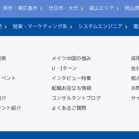
呉市・東広島市
廿日市・大竹
福山エリア
岡山
門
営業・マーケティング系
システムエンジニア
電
検索
メイツ中国の強み
採
U・Iターン
会
イベント
インタビュー特集
拠
転職お役立ち情報
お
紹介
コンサルタントブログ
サ
タント紹介
よくあるご質問