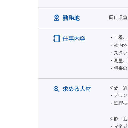
勤務地
岡山県倉
・工程
仕事内容
・社内外
・スタ
・測量、
・将来の
＜必 須
求める人材
・プラン
・監理技
＜歓 迎
・マネジ