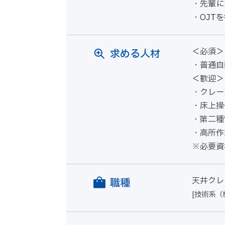
・先輩に
・OJT
＜必須＞
求める人材
・普通自
＜歓迎＞
・クレー
・床上操
・第二種
・高所作
※必要資
天井クレ
職種
[技術系（