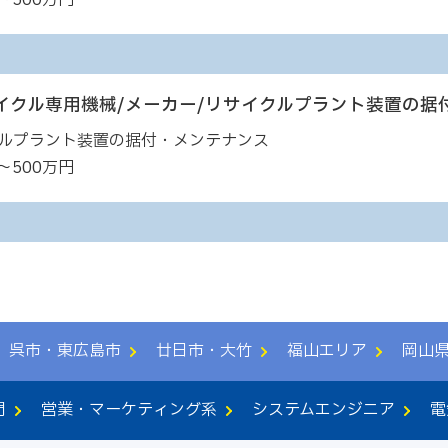
～500万円
イクル専用機械/メーカー/リサイクルプラント装置の据
ルプラント装置の据付・メンテナンス
～500万円
呉市・東広島市
廿日市・大竹
福山エリア
岡山
門
営業・マーケティング系
システムエンジニア
電