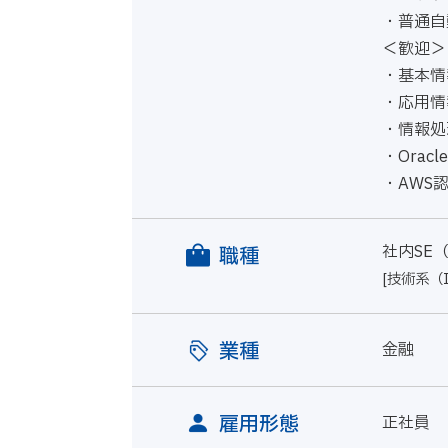
・普通自
＜歓迎＞
・基本情
・応用情
・情報処
・Orac
・AWS
社内SE
職種
[技術系（
業種
金融
雇用形態
正社員