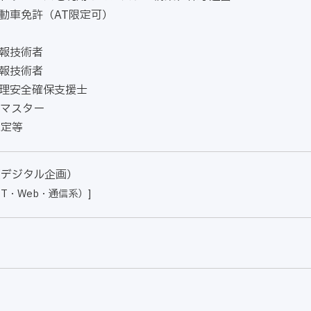
動車免許（AT限定可）
報技術者
報技術者
理安全確保支援士
leマスター
認定等
（デジタル企画）
IT・Web・通信系）]