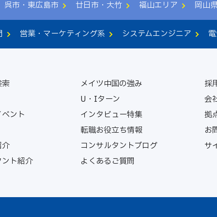
呉市・東広島市
廿日市・大竹
福山エリア
岡山
門
営業・マーケティング系
システムエンジニア
電
検索
メイツ中国の強み
採
U・Iターン
会
イベント
インタビュー特集
拠
転職お役立ち情報
お
紹介
コンサルタントブログ
サ
タント紹介
よくあるご質問