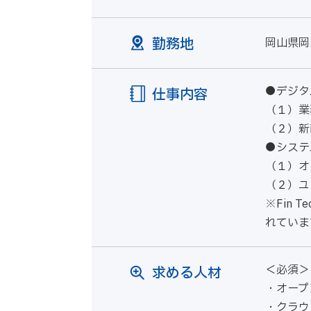
勤務地
岡山県岡
●デジタ
仕事内容
（１）業
（２）新
●システ
（１）オ
（２）ユ
※Fin
れていま
＜必須＞
求める人材
・オープ
・クラウ