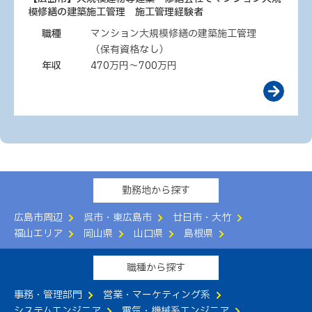
模修繕の建築施工管理 施工管理経験者
職種
マンション大規模修繕の建築施工管理
（保有資格なし）
年収
470万円～700万円
勤務地から探す
広島市周辺
呉市・東広島市
廿日市・大竹
福山エリア
岡山県
山口県
島根県
職種から探す
事務・管理部門
営業・マーケティング系
システムエンジニア
電気・機械系エンジニア