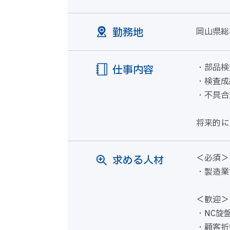
勤務地
岡山県総
・部品検
仕事内容
・検査成
・不具合
将来的に
＜必須＞
求める人材
・製造業
＜歓迎＞
・NC旋
・顧客折