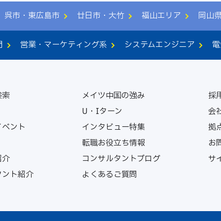
呉市・東広島市
廿日市・大竹
福山エリア
岡山
門
営業・マーケティング系
システムエンジニア
電
検索
メイツ中国の強み
採
U・Iターン
会
イベント
インタビュー特集
拠
転職お役立ち情報
お
紹介
コンサルタントブログ
サ
タント紹介
よくあるご質問