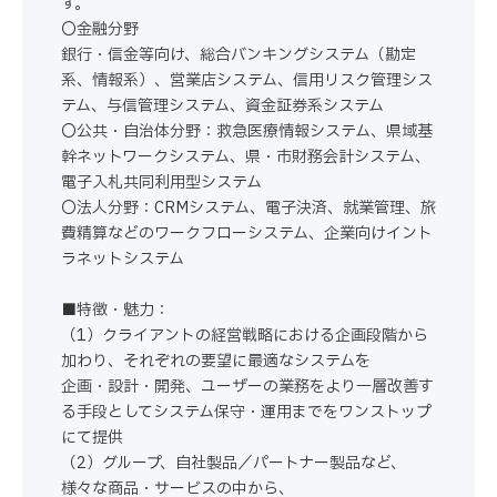
す。
〇金融分野
銀行・信金等向け、総合バンキングシステム（勘定
系、情報系）、営業店システム、信用リスク管理シス
テム、与信管理システム、資金証券系システム
〇公共・自治体分野：救急医療情報システム、県域基
幹ネットワークシステム、県・市財務会計システム、
電子入札共同利用型システム
〇法人分野：CRMシステム、電子決済、就業管理、旅
費精算などのワークフローシステム、企業向けイント
ラネットシステム
■特徴・魅力：
（1）クライアントの経営戦略における企画段階から
加わり、それぞれの要望に最適なシステムを
企画・設計・開発、ユーザーの業務をより一層改善す
る手段としてシステム保守・運用までをワンストップ
にて提供
（2）グループ、自社製品／パートナー製品など、
様々な商品・サービスの中から、