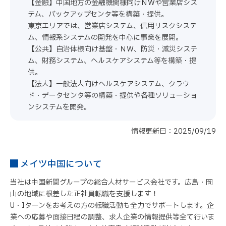
【金融】中国地方の金融機関様向けＮＷや営業店シス
テム、バックアップセンタ等を構築・提供。
東京エリアでは、営業店システム、信用リスクシステ
ム、情報系システムの開発を中心に事業を展開。
【公共】自治体様向け基盤・ＮＷ、防災・減災システ
ム、財務システム、ヘルスケアシステム等を構築・提
供。
【法人】一般法人向けヘルスケアシステム、クラウ
ド・データセンタ等の構築・提供や各種ソリューショ
ンシステムを開発。
情報更新日：2025/09/19
メイツ中国について
当社は中国新聞グループの総合人材サービス会社です。広島・岡
山の地域に根差した正社員転職を支援します！
U・Iターンをお考えの方の転職活動も全力でサポートします。企
業への応募や面接日程の調整、求人企業の情報提供等全て行いま