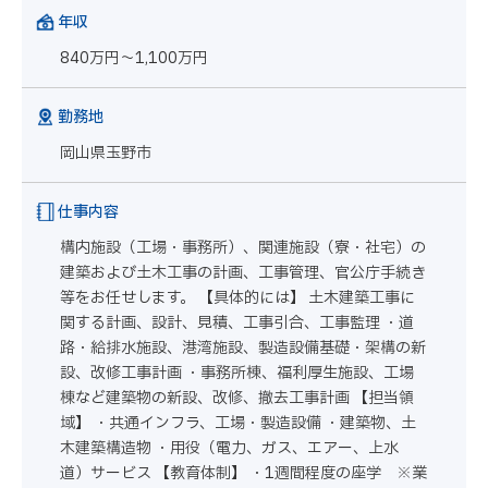
年収
840万円～1,100万円
勤務地
岡山県玉野市
仕事内容
構内施設（工場・事務所）、関連施設（寮・社宅）の
建築および土木工事の計画、工事管理、官公庁手続き
等をお任せします。 【具体的には】 土木建築工事に
関する計画、設計、見積、工事引合、工事監理 ・道
路・給排水施設、港湾施設、製造設備基礎・架構の新
設、改修工事計画 ・事務所棟、福利厚生施設、工場
棟など建築物の新設、改修、撤去工事計画 【担当領
域】 ・共通インフラ、工場・製造設備 ・建築物、土
木建築構造物 ・用役（電力、ガス、エアー、上水
道）サービス 【教育体制】 ・1週間程度の座学 ※業