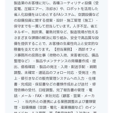
製造業のお客様に対し、各種ユーティリティ設備（受
変電、圧縮エアー、冷却水）や、ロボットを活用した
省人化設備をはじめとするFAシステム、空調設備など
の設備投資に関する提案・設計・施工管理（施工）・
保守までを一貫して担当しています。人手不足、省エ
ネルギー、脱炭素、暑熱対策など、製造現場が抱える
さまざまな課題の解決に取り組み、安全で高品質な設
備を提供することで、お客様の生産性向上と安定的な
稼働を支えております。 【担当業務】 ・西部オフィ
ス事務所の庶務仕事（荷物の入荷、来客者対応、備品
整理など） ・製品やメンテナンスの見積書作成・提
出、価格確認 ・製品の発注・入荷・配送手配 ・納期
調整、未確定・遅延品のフォロー対応 ・受発注・売
上・値引きなどの販売管理システムへの入力 ・仕様
書・完成図・保証書などの書類作成および送付 ・修
理依頼の受付、日程調整、完了報告書の管理 ・電
話・メール・FAX・来社対応（顧客・営業・メーカ
ー） ・社内外との連携による業務調整および書類管
理 ・設備機器（空調・電化・産業機器など）のイン