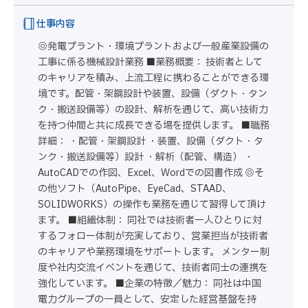
仕事内容
◎発電プラント・環境プラントおよび一般産業設備の
工事に係る機械設計業務 ■業務概要： 技術者として
のキャリアを積み、上流工程に携わることができる環
境です。配管・架鋼設計や装置、設備（ダクト・タン
ク・搬送設備等）の設計、解析を通じて、高い技術力
を持つ仲間と共に成長できる場を提供します。 ■職務
詳細： ・配管・架鋼設計 ・装置、設備（ダクト・タ
ンク・搬送設備等）設計 ・解析（配管、構造） ・
AutoCADでの作図、Excel、Wordでの図書作成 ◎そ
の他ソフト（AutoPipe、EyeCad、STAAD、
SOLIDWORKS）の操作も業務を通じて習得して頂け
ます。 ■組織体制： 同社では技術者一人ひとりに対
するフォロー体制が充実しており、営業担当が技術者
のキャリアや業務環境をサポートします。 メンター制
度や社内交流イベントを通じて、技術者同士の連携を
強化しています。 ■企業の特徴／魅力： 同社は中国
電力グループの一員として、安定した経営基盤を持