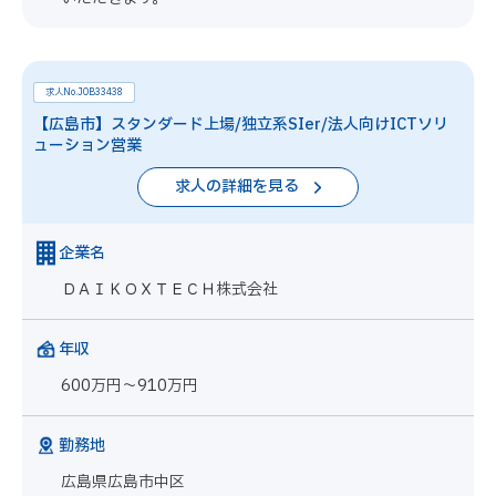
求人No.JOB33438
【広島市】スタンダード上場/独立系SIer/法人向けICTソリ
ューション営業
求人の詳細を見る
企業名
ＤＡＩＫＯＸＴＥＣＨ株式会社
年収
600万円～910万円
勤務地
広島県広島市中区