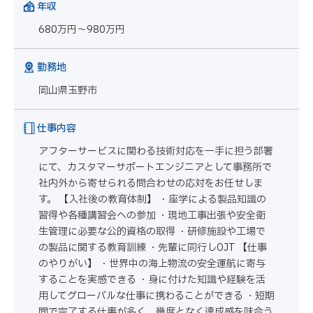
年収
680万円～980万円
勤務地
岡山県玉野市
仕事内容
アフターサービスに関わる技術対応を一手に担う部署
にて、カスタマーサポートエンジニアとして事務所で
社内外から寄せられる問合わせの応対をお任せしま
す。 【入社後の教育体制】 ・座学による製品知識の
習得や各種講習会への参加 ・現地工事出張や安全衛
生管理に必要な公的資格の取得 ・研修施設や工場で
の製品に関する教育訓練 ・先輩に同行しOJT 【仕事
のやりがい】 ・世界中の海上物流の安全運航に寄与
することを実感できる ・身に付けた知識や経験を活
用してグローバルな仕事に携わることができる ・短期
間で完了する仕事が多く、幾度となく達成感を味合う