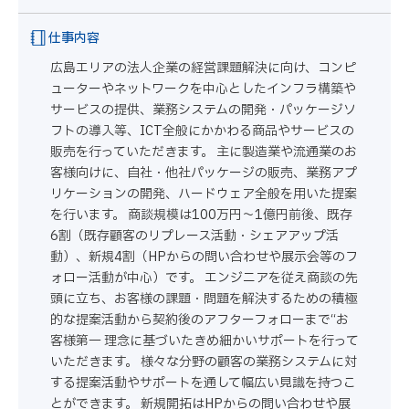
仕事内容
広島エリアの法人企業の経営課題解決に向け、コンピ
ューターやネットワークを中心としたインフラ構築や
サービスの提供、業務システムの開発・パッケージソ
フトの導入等、ICT全般にかかわる商品やサービスの
販売を行っていただきます。 主に製造業や流通業のお
客様向けに、自社・他社パッケージの販売、業務アプ
リケーションの開発、ハードウェア全般を用いた提案
を行います。 商談規模は100万円〜1億円前後、既存
6割（既存顧客のリプレース活動・シェアアップ活
動）、新規4割（HPからの問い合わせや展示会等のフ
ォロー活動が中心）です。 エンジニアを従え商談の先
頭に立ち、お客様の課題・問題を解決するための積極
的な提案活動から契約後のアフターフォローまで“お
客様第一 理念に基づいたきめ細かいサポートを行って
いただきます。 様々な分野の顧客の業務システムに対
する提案活動やサポートを通して幅広い見識を持つこ
とができます。 新規開拓はHPからの問い合わせや展