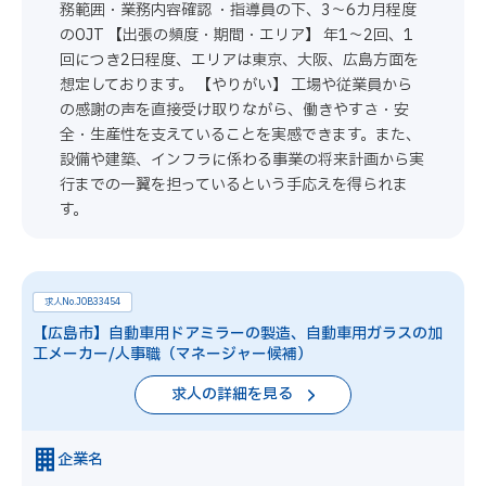
務範囲・業務内容確認 ・指導員の下、3～6カ月程度
のOJT 【出張の頻度・期間・エリア】 年1～2回、1
回につき2日程度、エリアは東京、大阪、広島方面を
想定しております。 【やりがい】 工場や従業員から
の感謝の声を直接受け取りながら、働きやすさ・安
全・生産性を支えていることを実感できます。また、
設備や建築、インフラに係わる事業の将来計画から実
行までの一翼を担っているという手応えを得られま
す。
求人No.JOB33454
【広島市】自動車用ドアミラーの製造、自動車用ガラスの加
工メーカー/人事職（マネージャー候補）
求人の詳細を見る
企業名