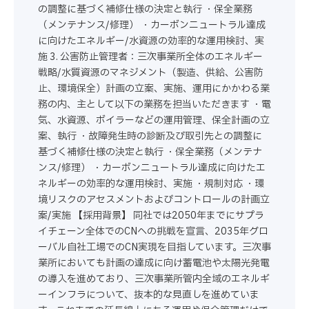
の調整に基づく補修仕様の決定と執行 ・保全業務
（メンテナンス/修理） ・カーボンニュートラル達成
に向けたエネルギー/水資源の効率的な運用検討、実
施 3. 公害防止管理者：三次事業所全体のエネルギー
戦略/水質資源のマネジメント（製造、供給、公害防
止、環境保全）計画の立案、実施、運用にかかわる業
務の内、主として以下の業務を担当いただきます ・電
気、水資源、ボイラーなどの運用管理、保全計画の立
案、執行 ・故障発生時の診断及び取引先との調整に
基づく補修仕様の決定と執行 ・保全業務（メンテナ
ンス/修理） ・カーボンニュートラル達成に向けたエ
ネルギーの効率的な運用検討、実施 ・規制対応 ・環
境リスクのアセスメントおよびコントロールの計画立
案/実施 【採用背景】 同社では2050年までにサプラ
イチェーン全体でのCNへの挑戦を宣言、2035年グロ
ーバル自社工場でのCN実現を目指しています。三次事
業所においても計画の達成に向け蓄電池や太陽光発電
の導入を進めており、三次事業所管内全域のエネルギ
ーインフラについて、抜本的な見直しを進めていま