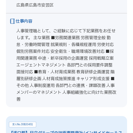
広島県広島市安芸区
仕事内容
人事管理職として、ご経験に応じて下記業務をお任せ
します。 主な業務 ■労務関連業務 労務管理全般 勤
怠・労働時間管理 就業規則・各種規程運用 労使対応
個別労務案件対応 安全衛生・職場環境改善対応 ■採
用関連業務 中途・新卒採用の企画運営 採用戦略立案
エージェントマネジメント 各部門との採用要件調整
面接対応 ■教育・人材育成業務 教育研修企画運営 階
層別研修企画 人材育成施策推進 キャリア形成支援 ■
その他 人事制度運用 各部門との連携・課題改善 人事
メンバーのマネジメント 人事組織強化に向けた業務改
善
求人No.JOB33451