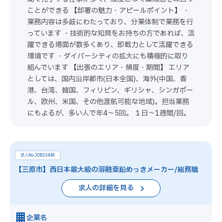
ことができる 【部署の魅力・アピールポイント】 ・
業務内容は多岐にわたっており、分業体制で業務を行
っています ・技術的な知見をお持ちの方であれば、活
躍できる場面が数多くあり、即戦力として活躍できる
環境です ・ダイバーシティの拡大にも積極的に取り
組んでいます 【出張のエリア・頻度・期間】 エリア
としては、国内沿岸都市(日本全国)、海外(中国、香
港、台湾、韓国、フィリピン、ギリシャ、シンガポー
ル、欧州、米国、その他渡航可能な地域)。担当業務
にもよるが、多い人で年4～5回。 １日～1週間/回。
求人No.JOB33448
【三原市】西日本最大級の溶融亜鉛めっきメーカー/総務職
求人の詳細を見る
企業名