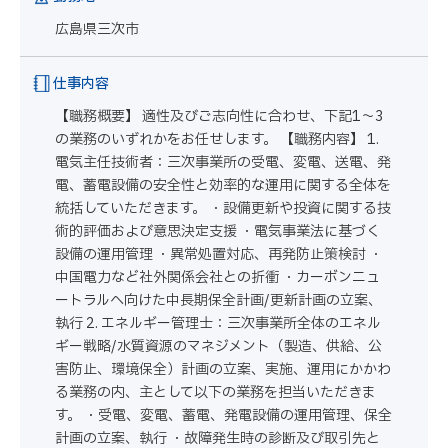
広島県三次市
仕事内容
【職務概要】 適性及びご志向性に合わせ、下記1～3
の業務のいずれかをお任せします。 【職務内容】 1.
電気主任技術者：三次事業所の受電、変電、送電、発
電、蓄電設備の安全性と効率的な運用に関する全体を
統括していただきます。 ・設備更新や投資に関する技
術的評価および意思決定支援 ・電気事業法に基づく
設備の運用管理 ・異常処置対応、再発防止策検討 ・
中国電力など社外関係会社との折衝 ・カーボンニュ
ートラルへ向けた中長期保全計画/更新計画の立案、
執行 2. エネルギー管理士：三次事業所全体のエネル
ギー戦略/水質資源のマネジメント（製造、供給、公
害防止、環境保全）計画の立案、実施、運用にかかわ
る業務の内、主として以下の業務を担当いただきま
す。 ・受電、変電、蓄電、発電設備の運用管理、保全
計画の立案、執行 ・故障発生時の診断及び取引先と