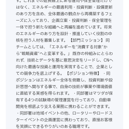
す。これまでの延長線上にある運用や保全管理だけで
はなく、エネルギーの最適利用・投資判断・設備更新
のあり方を含め、全体最適の観点から再構築するフェ
ーズに入っており、企画立案・投資判断・保全管理を
一体で担う新たな組織へと再編を進めています。将来
のエネルギーのあり方を設計・推進していく役割の中
核を担う人材を募集します。 【部門ミッション】 同
チームとしては、「エネルギーを“消費する対象”か
ら“戦略資産”へと変革する。」 既存の枠組みにとらわ
れず、技術とデータを基に意思決定をリードし、CNへ
向けた最適な投資と運用を実現することで、企業とし
ての競争力を底上げする。 【ポジション特徴】 ・同
ポジションはエネルギー全体を俯瞰し、投資判断や設
計思想へ関与する事で、自身の技術が事業や環境価値
に直結する実感を得られます。 ・同部署はマツダが保
有する4つの試験場の管理運営を行っており、自動車
開発を根底より支える業務に携わることができます。
・同部署は地域イベントの他、ロータリーやロードス
ターイベントの企画運営に携わっており、直接お客様
を笑顔にできるやりがいのある職場です。